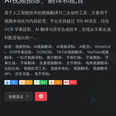
基于人工智能技术的视频翻译与二次创作工具，主要用于
视频本地化与内容处理。平台支持超过 100 种语言，结合
OCR 字幕提取、AI 翻译与语音合成技术，实现从字幕生成
到配音输出的一...
标签：
视频剪辑
AI视频翻译
AI视频译制
AI配音
GhostCut
OCR字幕提取
OCR识别
TikTok视频翻译
YouTube视频
翻译
一站式视频译制
图片翻译
字幕打轴
字幕擦除
字
幕生成
字幕翻译
批量视频翻译
文字擦除
电商视频翻译
短剧出海
视频处理工具
视频本地化
视频翻译
视频翻译
API
语音克隆
鬼手剪辑
0
1-
1+
0
1+
链接直达