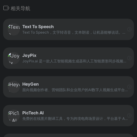
相关导航
Text To Speech
Text To Speech，文字转语音，文本朗读，让机器能够说话。构建自然说话的应用和服务，从 147 种语言和变体中选择 456 种语音。借助高表现力和类似人类的神经语音，让你的方案生动起来。
JoyPix
JoyPix.ai 是一款人工智能视频生成器和人工智能唇形同步视频生成器，具备虚拟形象生成、语音克隆、会说话的照片以及图像生成功能。它让视觉叙事变得轻松有趣，非常适合内容创作者、游戏玩家和社交媒体用户！
HeyGen
面向视频创作者、营销团队和企业用户的AI数字人视频生成平台。平台通过AI头像技术、语音合成以及视频生成能力，使用户可以通过文本或素材快速创建带有虚拟人物的视频内容。
PicTech AI
免费的在线图片翻译工具，专为跨境电商场景设计，平台基于 AI 图像识别与语言处理技术，支持上传图片后自动识别并翻译图片中的文字，覆盖中文、英语及多国语言转换。