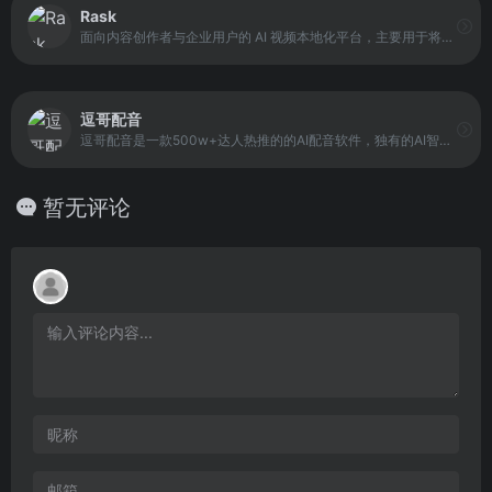
Rask
面向内容创作者与企业用户的 AI 视频本地化平台，主要用于将视频与音频内容快速转换为多语言版本。该工具支持超过 130 种语言，结合自动翻译、语音合成与字幕生成技术，实现从原始视频到多语言成品的一体化处理。
逗哥配音
逗哥配音是一款500w+达人热推的的AI配音软件，独有的AI智能配音技术,更专业,更完美贴近真人配音。内置丰富的短视频创作工具，文案提取、人声分离等短视频必备功能，逗哥配音是你短视频创作不二的选择！
暂无评论