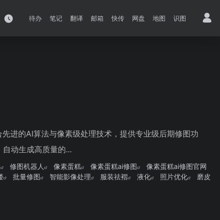
待办
笔记
翻译
邮箱
快传
网盘
地图
识图
合先进的AI算法与像素级处理技术，提供专业级后期修图功
动生成高质量的...
图
修图机器人
像素蛋糕
像素蛋糕ai修图
像素蛋糕ai修图官网
楼
批量修图
智能影像处理
服装祛褶
液化
照片优化
磨皮