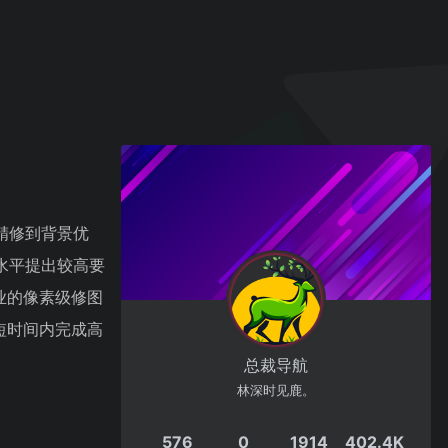
精修到背景优
水平提出较高要
业的像素级修图
短时间内完成高
总裁导航
林深时见鹿。
576
0
1914
402.4K