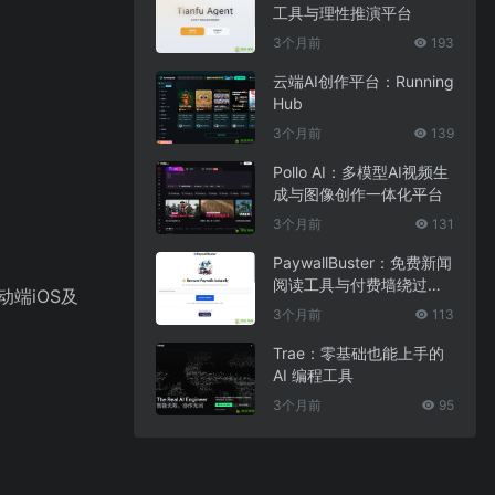
工具与理性推演平台
3个月前
193
云端AI创作平台：Running
Hub
3个月前
139
Pollo AI：多模型AI视频生
成与图像创作一体化平台
3个月前
131
PaywallBuster：免费新闻
阅读工具与付费墙绕过助
动端iOS及
手
3个月前
113
Trae：零基础也能上手的
AI 编程工具
3个月前
95