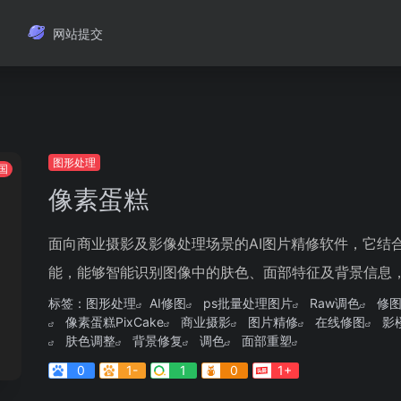
网站提交
图形处理
国
像素蛋糕
面向商业摄影及影像处理场景的AI图片精修软件，它结
能，能够智能识别图像中的肤色、面部特征及背景信息，自
标签：
图形处理
AI修图
ps批量处理图片
Raw调色
修
像素蛋糕PixCake
商业摄影
图片精修
在线修图
影
肤色调整
背景修复
调色
面部重塑
0
1-
1
0
1+