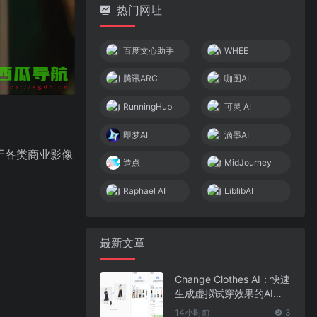
热门网址
百度文心助手
WHEE
腾讯ARC
咖图AI
RunningHub
可灵 AI
即梦AI
滴墨AI
于各类商业影像
造点
MidJourney
Raphael AI
LiblibAI
最新文章
Change Clothes AI：快速
生成虚拟试穿效果的AI换
装工具
14小时前
3