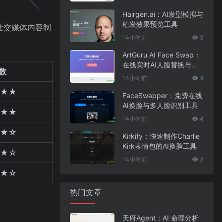
Hairgen.ai：AI发型模拟与
植发效果预览工具
社交媒体内容制
14小时前
3
ArtGuru AI Face Swap：
在线实时AI人脸替换与照
数
片编辑工具
14小时前
4
★★
FaceSwapper：免费在线
AI换脸与多人脸识别工具
★★
14小时前
4
★☆
Kirkify：快速制作Charlie
Kirk表情包的AI换脸工具
★☆
14小时前
3
★☆
热门文章
天府Agent：AI 命理分析