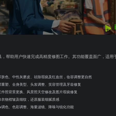
化工具，帮助用户快速完成高精度修图工作。其功能覆盖面广，适用
节肤色、中性灰磨皮、祛除瑕疵及红血丝，妆容调整更自然
部重塑、全身美型、头发调整、笑容管理及牙齿修复
证件照背景更换、风景照天空修改及图片瑕疵修复
除衣物褶皱及细纹，还原服装细腻质感
aw调色、色彩调整、海量滤镜、降噪与锐化功能