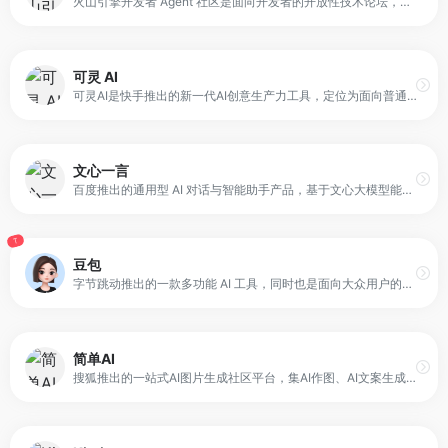
火山引擎开发者 Agent 社区是面向开发者的开放性技术论坛，围绕 Agent、AI 与大模型展开内容建设与交流。社区通过多种形式提供技术能力与经验分享，旨在帮助开发者与企业更快掌握 Agent 技术并应用于实际场景。
可灵 AI
可灵AI是快手推出的新一代AI创意生产力工具，定位为面向普通创作者和内容团队的“创意生成平台”。它基于快手自研的大模型，聚焦视频与图像内容的生成与编辑，提供从素材创作到镜头规划的完整链路支持。
文心一言
百度推出的通用型 AI 对话与智能助手产品，基于文心大模型能力构建。它既可以作为智能伙伴进行日常聊天、回答问题、画图识图，也可以作为 AI 助手，在写作、文案创作、文档阅读、智能翻译等任务中为用户提供实用支持，帮助更高效地完成工作和学习相关事项。
T
豆包
字节跳动推出的一款多功能 AI 工具，同时也是面向大众用户的免费 AI 聊天机器人。它基于豆包大模型构建，核心能力集中在自然语言理解、多轮对话和任务辅助上。用户可以通过对话的方式，让豆包完成写作、阅读分析、信息整合以及多种创意类任务。
简单AI
搜狐推出的一站式AI图片生成社区平台，集AI作图、AI文案生成、AI图片处理与创作社区于一体。用户通过文字输入即可生成多风格图像，同时支持图片生成图片、图像风格转换及个人写真生成。