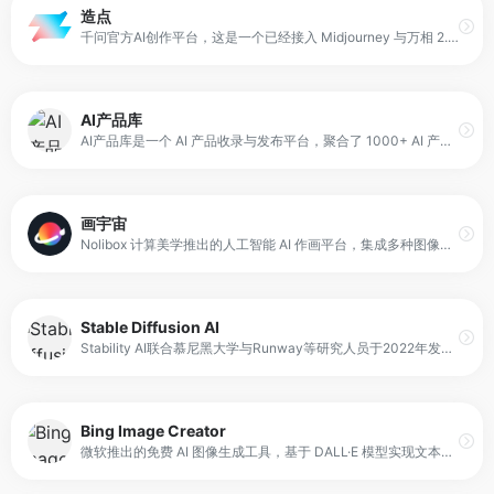
造点
千问官方AI创作平台，这是一个已经接入 Midjourney 与万相 2.5 的 AI 视觉创作平台，旨在让专业 AI 创作更稳定、高效、惊艳。它支持从文本描述生成艺术图像与动态视频，让用户只需简单输入创意描述，就能快速产出高质量视觉作品。
AI产品库
AI产品库是一个 AI 产品收录与发布平台，聚合了 1000+ AI 产品，覆盖 AI 对话、AI文案写作、AI绘画、AI图像生成、AI视频生成、AI办公、AI编程开发、AI创意设计、AI音频工具、AIGC 工具等多个领域。平台同时支持用户发布自己的产品信息，让更多人了解并使用。
画宇宙
Nolibox 计算美学推出的人工智能 AI 作画平台，集成多种图像生成模型与图像编辑能力。用户可通过文本描述或上传图片进行创作，并结合平台提供的 prompt 词库优化生成效果。
Stable Diffusion AI
Stability AI联合慕尼黑大学与Runway等研究人员于2022年发布的文本到图像生成模型。它基于潜在扩散模型（Latent Diffusion Model）架构，通过深度学习技术，根据用户输入的文本提示生成高分辨率图像与插画。
Bing Image Creator
微软推出的免费 AI 图像生成工具，基于 DALL·E 模型实现文本生成图像能力。同时配套推出必应视频创建器，支持将文字描述转化为短视频内容。