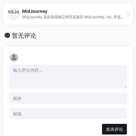
MidJourney
MidJourney 是由美国独立研究实验室 MidJourney, Inc. 开发的一款 AI 驱动图像生成工具，核心能力是将用户输入的文字描述（提示词）转化为高质量、具有艺术风格的图像作品。它更强调画面的整体美感、风格一致性与视觉表现力，常被用于概念设计、插画创作、视觉灵感探索等场景，在创作者群体中具有较高的辨识度。
暂无评论
发表评论