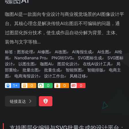
咖图AI是一款面向专业设计与商业视觉场景的AI图像设计平
台。其核心理念是解决传统AI出图后不可编辑的问题，通
过图层化拆分技术，使生成作品自动分解为背景、主体、
装饰与文字等独...
标签：
图形处理
AI修图
AI改图
AI海报生成
AI生图
AI绘
画
NanoBanana Pro
PNG转SVG
SVG图标生成
SVG图标
设计
以图生图
咖图AI
图层化设计
在线AI设计工具
局
部重绘
批量出图
批量生成
智能抠图
智能排版
电商主
图
电商海报设计
设计工作台
风格迁移
1+
0
0
0
0
链接直达
支持图层化编辑与SVG批量生成的设计平台：