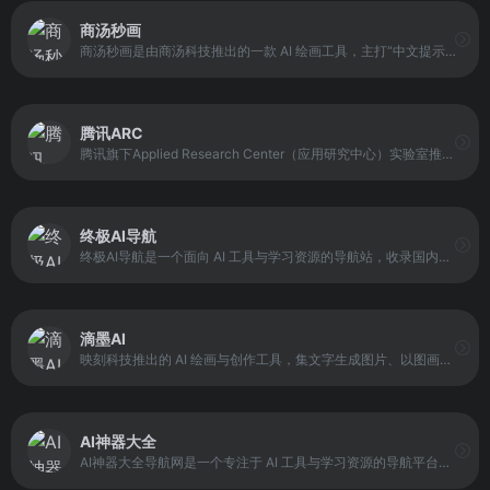
商汤秒画
商汤秒画是由商汤科技推出的一款 AI 绘画工具，主打“中文提示词输入”和快速生成体验。用户只需输入自然语言描述，即可生成对应风格的图像作品。平台支持多种常见视觉风格，包括摄影、可爱风、精致插画、赛博朋克、电影感画面等，适用于二次元、写实向人物以及多种创作方向，帮助用户在不具备专业绘画技能的情况下完成视觉内容创作。
腾讯ARC
腾讯旗下Applied Research Center（应用研究中心）实验室推出的AI图像处理平台，专注于图像和视频的智能分析与优化。它利用深度学习算法对图像内容进行精细处理，支持人像修复、抠图、动漫增强、物体识别及多模态数据理解与生成。
终极AI导航
终极AI导航是一个面向 AI 工具与学习资源的导航站，收录国内数百个 AI 工具与相关网站。平台覆盖 AI 写作、AI 绘画、AI 作图、AI 视频制作、AI 音频、AI 辅助编程、AI 设计、AI 对话聊天等工具类别，并整合 AI 学习开发的常用网站、框架与模型入口。
滴墨AI
映刻科技推出的 AI 绘画与创作工具，集文字生成图片、以图画图、线稿上色和姿势控制于一体。用户可通过文字描述或上传图像生成专业级视觉作品，并可选择不同风格模型进行创作。
AI神器大全
AI神器大全导航网是一个专注于 AI 工具与学习资源的导航平台，收录国内外 5000+ 优质 AI 工具，并按用途分类展示。平台覆盖 AI 对话聊天、绘画设计、视频制作、写作办公、编程开发等多种工具类型，同时提供 AI 资讯、教程与技巧内容，帮助用户在使用工具的过程中获得学习支持。