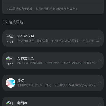
总裁导航致力于优质、实用的网络站点资源收集与分享！
相关导航
PicTech AI
免费的在线图片翻译工具，专为跨境电商场景设计，平台基于 AI 图像识别与语言处理技术，支持上传图片后自动识别并翻译图片中的文字，覆盖中文、英语及多国语言转换。
AI神器大全
AI神器大全导航网是一个专注于 AI 工具与学习资源的导航平台，收录国内外 5000+ 优质 AI 工具，并按用途分类展示。平台覆盖 AI 对话聊天、绘画设计、视频制作、写作办公、编程开发等多种工具类型，同时提供 AI 资讯、教程与技巧内容，帮助用户在使用工具的过程中获得学习支持。
造点
千问官方AI创作平台，这是一个已经接入 Midjourney 与万相 2.5 的 AI 视觉创作平台，旨在让专业 AI 创作更稳定、高效、惊艳。它支持从文本描述生成艺术图像与动态视频，让用户只需简单输入创意描述，就能快速产出高质量视觉作品。
咖图AI