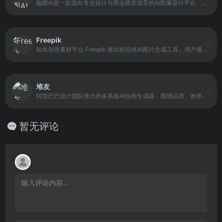
咖图AI是一款面向专业设计与商业视觉场景的AI图像设计平台。其核心理念是解决传统AI出图后不可编辑的问题，通过图层化拆分技术，使生成作品自动分解为背景、主体、装饰与文字等独立图层。
Freepik
知名创意素材平台 Freepik 推出的在线AI图片生成工具。用户通过输入文字描述即可生成对应风格的图像作品，无需掌握复杂设计软件操作。系统默认生成多张备选图片，支持后续在线编辑与下载使用。
堆友
阿里巴巴设计团队推出的多风格AI绘画生成器，围绕品质、效率、技能、成就、收入五大用户价值布局平台能力，全力服务设计师，旨在成为设计师的好朋友。
暂无评论