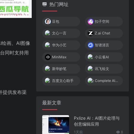
热门网址
豆包
扣子空间
文心一言
Z.ai Chat
AI绘画、AI图像
华为小艺
智谱清言
平台同时支持用
MiniMax
小云雀AI
新华妙笔
讯飞绘文
百度文心助手
Complete AI Training
，并提供发布渠
最新文章
Pxlize AI：AI图片处理与
创意编辑应用
1天前
8