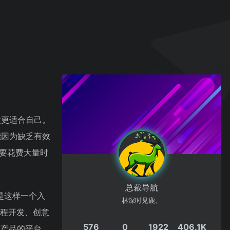
款更适合自己。
能因为缺乏有效
需要花费大量时
总裁导航
是这样一个入
林深时见鹿。
编程开发、创意
576
0
1922
406.1K
布产品的平台，