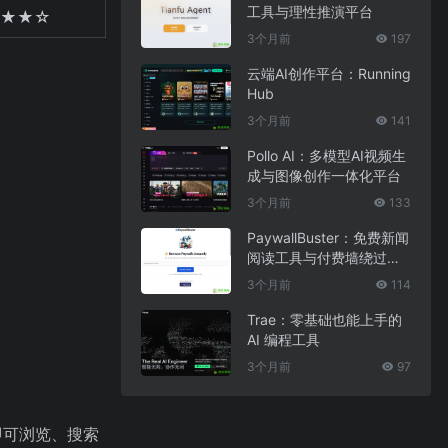
工具与理性推演平台
★★☆
3个月前
197
云端AI创作平台：Running
Hub
3个月前
141
Pollo AI：多模型AI视频生
成与图像创作一体化平台
3个月前
133
PaywallBuster：免费新闻
阅读工具与付费墙绕过助
手
3个月前
114
Trae：零基础也能上手的
AI 编程工具
3个月前
97
即可浏览、搜索