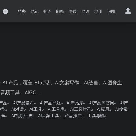
待办
笔记
翻译
邮箱
快传
网盘
地图
识图
 AI 产品，覆盖 AI 对话、AI文案写作、AI绘画、AI图像生
频工具、AIGC ...
I产品
AI产品发布
AI产品导航
AI产品库
AI产品库官网
AI产
模型
AI对话
AI工具
AI工具库
AI工具收录
AI应用
AI搜索
大全
AI视频生成
AI音频工具
产品推广
工具导航