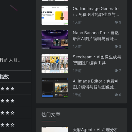
Outline Image Generato
r：免费图片轮廓生成与在
线图像编辑工具
1天前
9
Nano Banana Pro：自然
语言AI图片编辑与智能图
像处理工具
1天前
8
Seedream：AI图像生成与
工具的人群。
智能图片编辑工具
1天前
7
指数
AI Image Editor：免费AI
图片编辑与智能图像处理
★★★
工具
1天前
9
★★★
★★☆
热门文章
★★☆
天府Agent：AI 命理分析