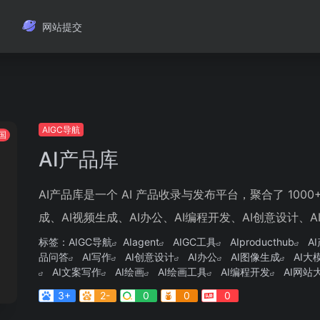
网站提交
AIGC导航
国
AI产品库
AI产品库是一个 AI 产品收录与发布平台，聚合了 1000+
成、AI视频生成、AI办公、AI编程开发、AI创意设计、AI音
标签：
AIGC导航
AIagent
AIGC工具
AIproducthub
A
品问答
AI写作
AI创意设计
AI办公
AI图像生成
AI大
AI文案写作
AI绘画
AI绘画工具
AI编程开发
AI网站
3+
2-
0
0
0