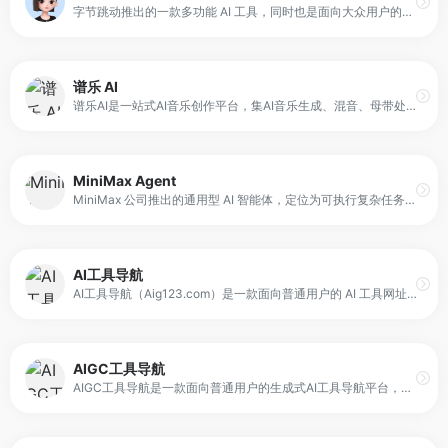
字节跳动推出的一款多功能 AI 工具，同时也是面向大众用户的免费 AI 聊天机器人。它基于豆包大模型构建，核心能力集中在自然语言理解、多轮对话和任务辅助上。用户可以通过对话的方式，让豆包完成写作、阅读分析、信息整合以及多种创意类任务。
谱乐 AI
谱乐AI是一站式AI音乐创作平台，集AI音乐生成、混音、母带处理、人声克隆与替换以及音乐发行于一体，让人人都可以创作，人人都可以发行。
MiniMax Agent
MiniMax 公司推出的通用型 AI 智能体，定位为可执行复杂任务的“数字同事”。它具备多步规划与任务拆解能力，能够围绕用户输入的目标，自主完成多个子任务并整合结果，覆盖研究分析、内容生成、工具操作等场景。
AI工具导航
AI工具导航（Aig123.com）是一款面向普通用户的 AI 工具网址导航平台，已收录 3000+ 国内外热门 AI 工具网站，覆盖 AI 写作、AI 绘画、AI 聊天、AI 视频、AI 音乐、AI 游戏、AI 办公、AI 编程等多个领域。它的定位是“工具入口汇总与分类导航”，通过统一入口减少用户在不同网站间跳转的成本，并提供相关 AI 资讯与学习内容，帮助用户更快上手工具与理解应用场景。
AIGC工具导航
AIGC工具导航是一款面向普通用户的生成式AI工具导航平台，旨在汇聚全网AI工具并按功能进行系统化分类。它覆盖AI写作、AI绘画、AI视频、AI办公、AI数字人、AI设计、AI语音、AI音乐、AI论文、AI简历、AI智能体、文本转语音等多种类型，提供一站式入口，让用户在一个页面内就能浏览、筛选并找到需要的工具。