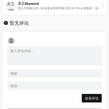
天工Skywork
昆仑万维推出的一款具备深度研究能力的 AI Office 智能体，核心特点是通过 3 个专家 agent 和 1 个通用 agent 协同工作，实现更系统的研究与内容生成。平台支持一键生成 AI 文档、AI PPT、AI 表格，适用于办公、学习、项目汇报等场景。天工Skywork融合先进的多模态理解与深度检索分析技术，一问即得科研级、专业级、咨询级的高质量结果，帮助你摆脱繁琐事务，显著提升效率。无论你是职场白领、科研人员、大学生、研究生，还是自媒体KOL，天工Skywork都将是你值得信赖的智能伙伴，助你专注思考、释放创造力。
暂无评论
发表评论