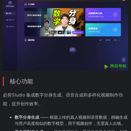
核心功能
必剪Studio 集成数字分身生成、语音合成和多样化视频制作功
能，提升创作效率。
数字分身生成
—— 根据上传的真人视频和语音数据，精确生成
与用户高度相似的数字模型，用于视频创作，无需真人出镜。