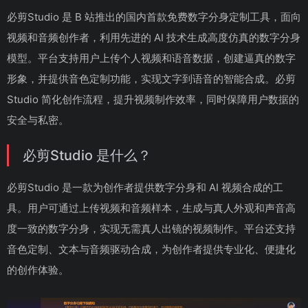
必剪Studio 是 B 站推出的国内首款免费数字分身定制工具，面向
视频和音频创作者，利用先进的 AI 技术生成高度仿真的数字分身
模型。平台支持用户上传个人视频和语音数据，创建逼真的数字
形象，并提供音色定制功能，实现文字到语音的智能合成。必剪
Studio 简化创作流程，提升视频制作效率，同时保障用户数据的
安全与私密。
必剪Studio 是什么？
必剪Studio 是一款为创作者提供数字分身和 AI 视频合成的工
具。用户可通过上传视频和音频样本，生成与真人外观和声音高
度一致的数字分身，实现无需真人出镜的视频制作。平台还支持
音色定制、文本与音频驱动合成，为创作者提供专业化、便捷化
的创作体验。