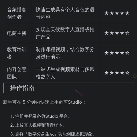
音频播客
快速生成具有个人音色的语
★★★★★
创作者
音内容
实现全天候数字人直播或推
电商主播
★★★★☆
广产品
教育培训
制作课程视频，结合数字分
★★★★☆
者
身进行演示
内容创意
一站式生成视频素材与多风
★★★★☆
团队
格数字人
操作指南
新手可在 5 分钟内快速上手必剪Studio：
注册并登录必剪Studio 平台。
上传真人视频和语音样本。
选择「数字分身生成」功能创建虚拟形象。