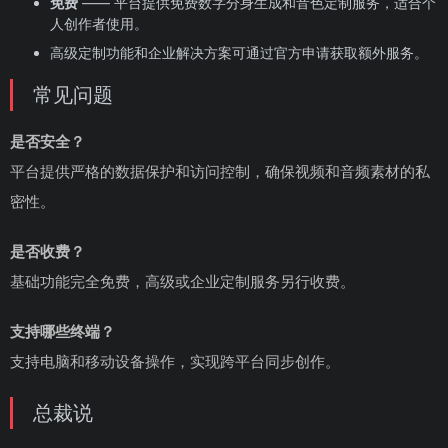
免费
—— 平台提供免费数字分身生成和音色定制服务，适合个
人创作者使用。
高级定制功能和企业解决方案可通过官方申请获取额外服务。
常见问题
是否安全？
平台提供严格的数据保护和访问控制，确保视频和音频素材的私
密性。
是否收费？
基础功能完全免费，高级或企业定制服务另行收费。
支持哪些终端？
支持电脑和移动设备操作，实现跨平台同步创作。
总裁说