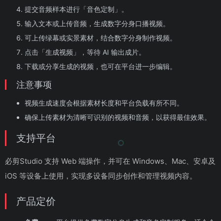
提交音频样本进行「音色定制」。
输入文本或上传音频，生成数字分身口播视频。
可上传绿幕或实景素材，结合数字分身制作视频。
点击「生成视频」，等待 AI 输出成片。
下载或分享生成的视频，也可在平台进一步编辑。
注意事项
视频生成速度会根据素材长度和平台负载有所不同。
确保上传素材为清晰可识别的视频和音频，以获得最佳效果。
支持平台
必剪Studio 支持 Web 端操作，并可在 Windows、Mac、安卓及
iOS 等设备上使用，实现多设备同步创作和管理视频内容。
产品定价