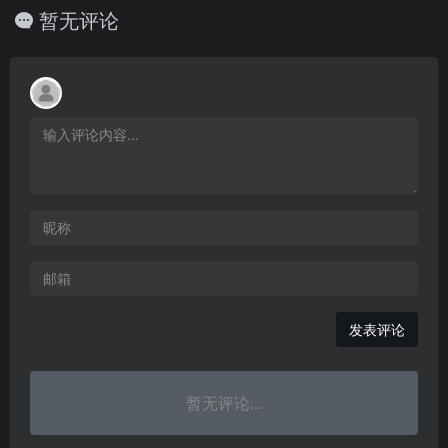
暂无评论
发表评论
暂无评论...