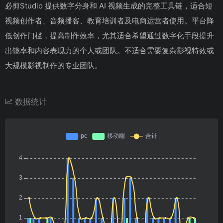
必剪Studio 提供数字分身和 AI 视频生成的完整工具链，适合短
视频创作者、音频播客、教育培训者及电商运营者使用。平台降
低创作门槛，提高制作效率，尤其适合希望通过数字化手段提升
出镜率和内容表现力的个人或团队。不适合需要复杂影视特效或
大规模影视制作的专业团队。
数据统计