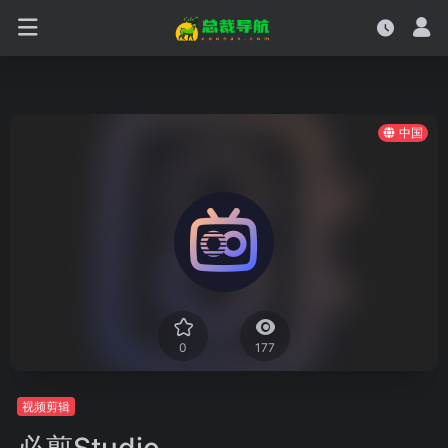
中国
0
177
视频剪辑
必剪Studio