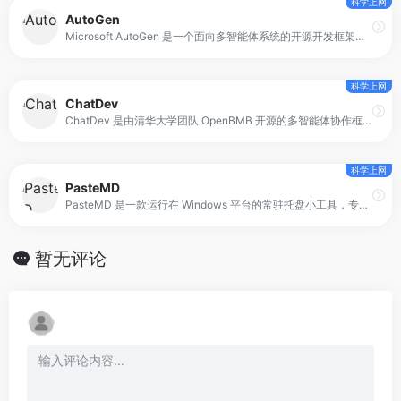
科学上网
AutoGen
Microsoft AutoGen 是一个面向多智能体系统的开源开发框架，核心定位是“基于对话的 Agent 协作”。它允许开发者定义多个可交互的 Agent，这些 Agent 可以是大模型、人类参与者，或具备特定能力的工具代理。
科学上网
ChatDev
ChatDev 是由清华大学团队 OpenBMB 开源的多智能体协作框架，核心定位是“以聊天链驱动的软件开发模拟系统”。它通过构建一个虚拟的软件公司，让不同角色的 Agent 在统一目标下协同工作。这些角色并非简单分工，而是围绕设计、编码、测试和文档等环节持续沟通与反馈。
科学上网
PasteMD
PasteMD 是一款运行在 Windows 平台的常驻托盘小工具，专注解决 Markdown、公式与富文本在 Office 软件中的粘贴与格式转换问题。它会读取剪贴板中的 Markdown 或 HTML 内容，调用 Pandoc 进行格式转换，并自动插入到 Word 或 WPS 的当前光标位置，减少手动调整格式的时间。
暂无评论