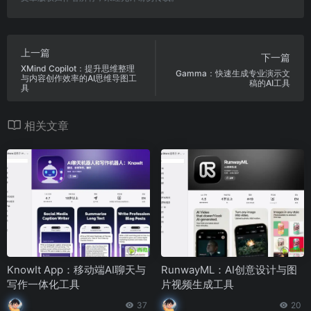
上一篇
下一篇
XMind Copilot：提升思维整理
Gamma：快速生成专业演示文
与内容创作效率的AI思维导图工
稿的AI工具
具
相关文章
KnowIt App：移动端AI聊天与
RunwayML：AI创意设计与图
写作一体化工具
片视频生成工具
37
20