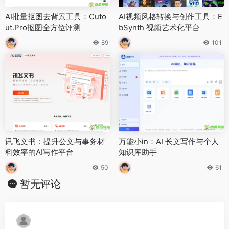
AI批量抠图去背景工具：Cuto
AI视频风格转换与创作工具：E
ut.Pro抠图全方位评测
bSynth 视频艺术化平台
89
101
讯飞文书：提升公文与事务材
万能小in：AI 长文写作与个人
料效率的AI写作平台
知识库助手
50
61
暂无评论