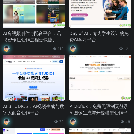
AI音视频创作与配音平台：讯
Day of AI：专为学生设计的免
飞智作让创作过程更快捷、高
费AI学习平台
效
119
121
AI STUDIOS：AI视频生成与数
Pictoflux：免费无限制无登录
字人配音创作平台
AI图像生成与开源模型创作平
台
72
46