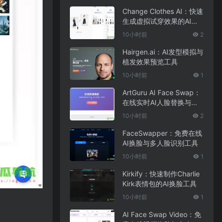
Change Clothes AI：快速
生成虚拟试穿效果的AI换
装工具
10小时前
2
Hairgen.ai：AI发型模拟与
植发效果预览工具
10小时前
1
ArtGuru AI Face Swap：
在线实时AI人脸替换与照
片编辑工具
10小时前
2
FaceSwapper：免费在线
AI换脸与多人脸识别工具
10小时前
1
Kirkify：快速制作Charlie
Kirk表情包的AI换脸工具
10小时前
1
AI Face Swap Video：免