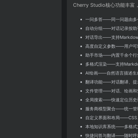
Cherry Studio核心
一问多答——同一问题由多
自动分组——对话记录按助
对话导出——支持Markd
高度自定义参数——用户可
助手市场——内置千余个行
多格式渲染——支持Markd
AI绘画——自然语言描述
翻译功能——对话翻译、提
文件管理——对话、绘画和
全局搜索——快速定位历史
服务商模型聚合——统一管理Ope
自定义界面和布局——CS
本地知识库系统——多格式
快捷问答与翻译——随时呼