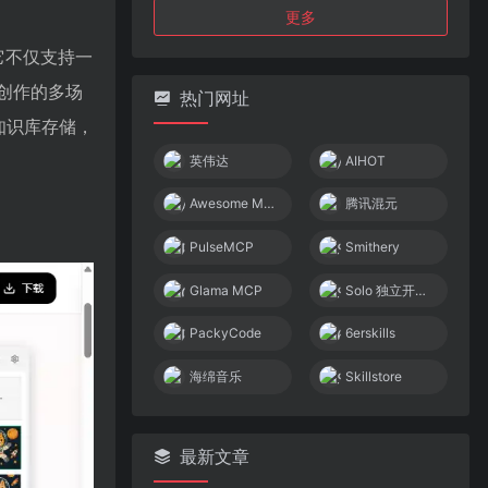
更多
。它不仅支持一
创作的多场
热门网址
地知识库存储，
英伟达
AIHOT
Awesome MCP Servers
腾讯混元
PulseMCP
Smithery
Glama MCP
Solo 独立开发者社区
PackyCode
6erskills
海绵音乐
Skillstore
最新文章