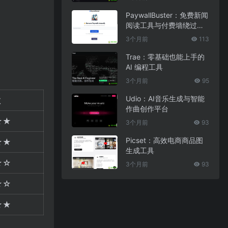
PaywallBuster：免费新闻
阅读工具与付费墙绕过助
手
3个月前
113
Trae：零基础也能上手的
AI 编程工具
3个月前
95
Udio：AI音乐生成与智能
数
作曲创作平台
★★
3个月前
93
Picset：高效电商商品图
★★
生成工具
★☆
3个月前
93
★☆
★★