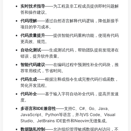
实时技术指导
——为工程及非工程成员提供即时问题解
答和操作建议。
代码理解
——通过自然语言解释代码逻辑，降低新接手
项目的学习成本。
代码质量提升
——提供智能代码重构功能，使现有代码
更高效、规范。
自动化测试
——生成测试代码，帮助团队提前发现潜在
错误，提升软件质量。
智能代码建议
——在编码过程中预测性补全代码块，推
荐常用模式，节省时间。
代码生成
——根据注释或指令生成完整代码行或函数，
简化开发流程。
代码补全
——基于输入字符自动补全代码，提高开发速
度。
多语言和IDE兼容性
——支持C、C#、Go、Java、
JavaScript、Python等语言，并与VS Code、Visual
Studio、JetBrains IDE套件和Neovim无缝集成。
数据隐私控制
——允许组织管理敏感数据的AI访问，不