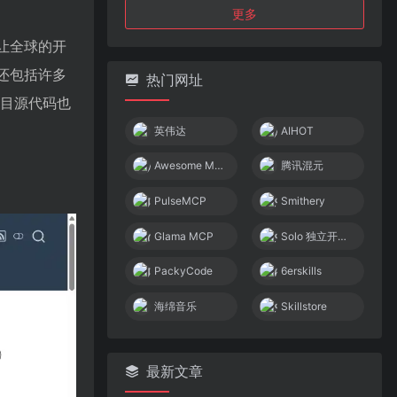
更多
，让全球的开
，还包括许多
热门网址
项目源代码也
英伟达
AIHOT
Awesome MCP Servers
腾讯混元
PulseMCP
Smithery
Glama MCP
Solo 独立开发者社区
PackyCode
6erskills
海绵音乐
Skillstore
最新文章