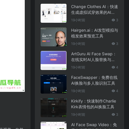
Change Clothes AI：快速
生成虚拟试穿效果的AI换
装工具
19小时前
3
Hairgen.ai：AI发型模拟与
植发效果预览工具
19小时前
3
ArtGuru AI Face Swap：
在线实时AI人脸替换与照
片编辑工具
19小时前
4
FaceSwapper：免费在线
AI换脸与多人脸识别工具
19小时前
4
Kirkify：快速制作Charlie
Kirk表情包的AI换脸工具
19小时前
3
AI Face Swap Video：免