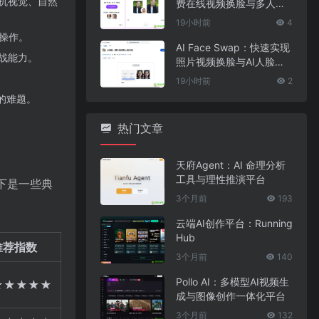
机视觉、自然
费在线视频换脸与多人脸
替换工具
19小时前
4
际操作。
AI Face Swap：快速实现
战能力。
照片视频换脸与AI人脸替
换工具
。
19小时前
2
的难题。
。
热门文章
天府Agent：AI 命理分析
工具与理性推演平台
以下是一些典
3个月前
193
云端AI创作平台：Running
Hub
推荐指数
3个月前
140
Pollo AI：多模型AI视频生
★★★★★
成与图像创作一体化平台
3个月前
132