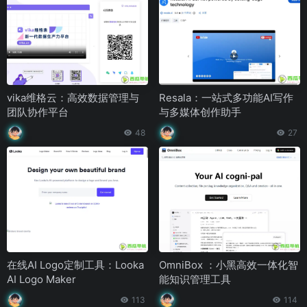
vika维格云：高效数据管理与
Resala：一站式多功能AI写作
团队协作平台
与多媒体创作助手
48
27
在线AI Logo定制工具：Looka
OmniBox ：小黑高效一体化智
AI Logo Maker
能知识管理工具
113
114