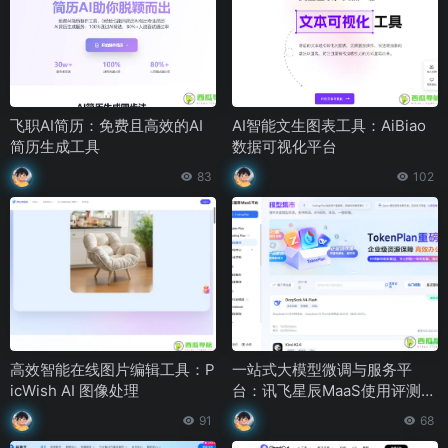
飞职AI简历：免费且高效的AI
AI智能文生图表工具：AiBiao
简历生成工具
数据可视化平台
83
102
高效智能在线图片编辑工具：P
一站式大模型微调与服务平
icWish AI 图像处理
台：讯飞星辰MaaS使用评测与
功能解析
91
68