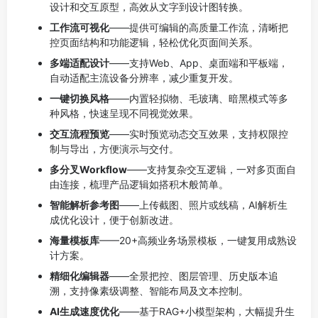
设计和交互原型，高效从文字到设计图转换。
工作流可视化
——提供可编辑的高质量工作流，清晰把
控页面结构和功能逻辑，轻松优化页面间关系。
多端适配设计
——支持Web、App、桌面端和平板端，
自动适配主流设备分辨率，减少重复开发。
一键切换风格
——内置轻拟物、毛玻璃、暗黑模式等多
种风格，快速呈现不同视觉效果。
交互流程预览
——实时预览动态交互效果，支持权限控
制与导出，方便演示与交付。
多分叉Workflow
——支持复杂交互逻辑，一对多页面自
由连接，梳理产品逻辑如搭积木般简单。
智能解析参考图
——上传截图、照片或线稿，AI解析生
成优化设计，便于创新改进。
海量模板库
——20+高频业务场景模板，一键复用成熟设
计方案。
精细化编辑器
——全景把控、图层管理、历史版本追
溯，支持像素级调整、智能布局及文本控制。
AI生成速度优化
——基于RAG+小模型架构，大幅提升生