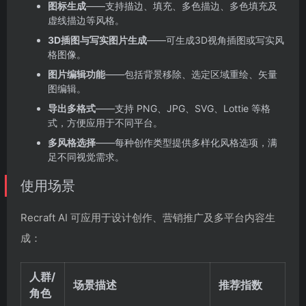
图标生成
——支持描边、填充、多色描边、多色填充及
虚线描边等风格。
3D插图与写实图片生成
——可生成3D视角插图或写实风
格图像。
图片编辑功能
——包括背景移除、选定区域重绘、矢量
图编辑。
导出多格式
——支持 PNG、JPG、SVG、Lottie 等格
式，方便应用于不同平台。
多风格选择
——每种创作类型提供多样化风格选项，满
足不同视觉需求。
使用场景
Recraft AI 可应用于设计创作、营销推广及多平台内容生
成：
人群/
场景描述
推荐指数
角色