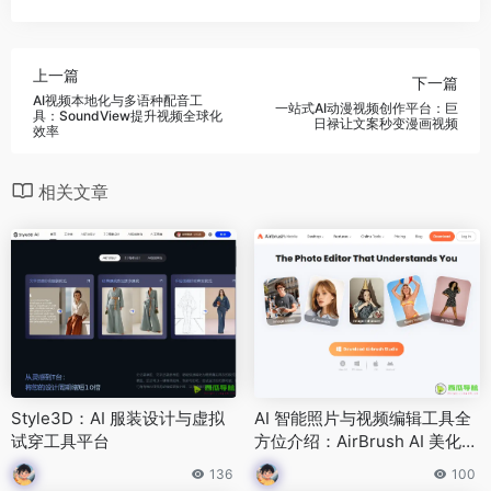
上一篇
下一篇
AI视频本地化与多语种配音工
一站式AI动漫视频创作平台：巨
具：SoundView提升视频全球化
日禄让文案秒变漫画视频
效率
相关文章
Style3D：AI 服装设计与虚拟
AI 智能照片与视频编辑工具全
试穿工具平台
方位介绍：AirBrush AI 美化与
创作编辑平台
136
100