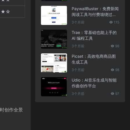
PaywallBuster：免费新闻
★★☆
阅读工具与付费墙绕过助
手
3个月前
115
Trae：零基础也能上手的
AI 编程工具
3个月前
98
Picset：高效电商商品图
生成工具
3个月前
98
Udio：AI音乐生成与智能
作曲创作平台
3个月前
97
随时创作全景