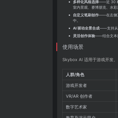
多样化风格选择
——近 3
室内景观、赛博朋克、水彩风、
自定义笔刷创作
——在左侧
中。
AI 驱动全景合成
——支持从
灵活创作体验
——结合文本
使用场景
Skybox AI 适用于游戏
人群/角色
游戏开发者
VR/AR 创作者
数字艺术家
教育及演示用户