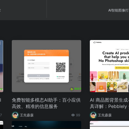
术
AI智能图像打光
l
免费智能多模态AI助手：百小应供
AI 商品图背景生
高效、精准的信息服务
具详解：Pebblel
用指南
7
王先森森
99
王先森森