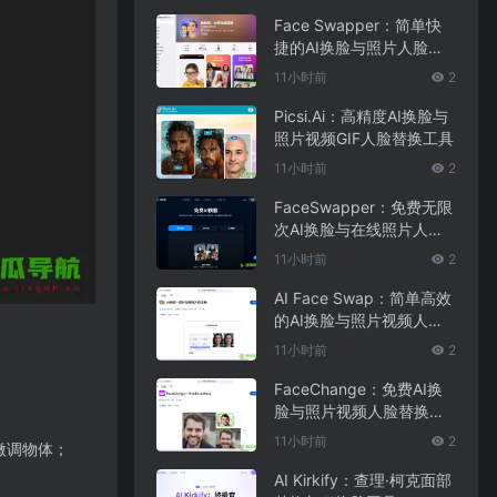
Face Swapper：简单快
捷的AI换脸与照片人脸编
辑应用
11小时前
2
Picsi.Ai：高精度AI换脸与
照片视频GIF人脸替换工具
11小时前
2
FaceSwapper：免费无限
次AI换脸与在线照片人脸
替换工具
11小时前
2
AI Face Swap：简单高效
的AI换脸与照片视频人脸
替换工具
11小时前
2
FaceChange：免费AI换
脸与照片视频人脸替换工
具
11小时前
2
或微调物体；
AI Kirkify：查理·柯克面部