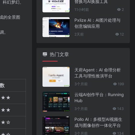
替换与AI换脸工具
、科幻梦幻、
11小时前
2
成的全景图
Pxlize AI：AI图片处理与
创意编辑应用
微调。
2天前
12
热门文章
天府Agent：AI 命理分析
工具与理性推演平台
3个月前
199
数
云端AI创作平台：Running
★★★
Hub
3个月前
143
★★★
Pollo AI：多模型AI视频生
★★☆
成与图像创作一体化平台
3个月前
134
★★☆