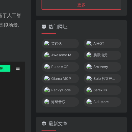
更多
台基于人工智
建虚拟场景、
热门网址
英伟达
AIHOT
Awesome MCP Servers
腾讯混元
PulseMCP
Smithery
Glama MCP
Solo 独立开发者社区
PackyCode
6erskills
海绵音乐
Skillstore
最新文章