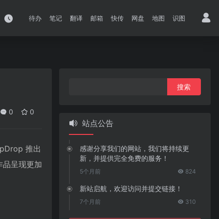
待办
笔记
翻译
邮箱
快传
网盘
地图
识图
搜
索：
0
0
站点公告
Drop 推出
感谢分享我们的网站，我们将持续更
新，并提供完全免费的服务！
作品呈现更加
5个月前
824
新站启航，欢迎访问并提交链接！
7个月前
310