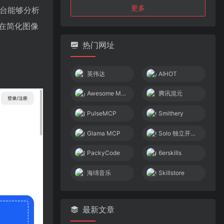
更多
平台能够分析
在简化图像
热门网址
英伟达
AIHOT
Awesome MCP Servers
腾讯混元
PulseMCP
Smithery
Glama MCP
Solo 独立开发者社区
PackyCode
6erskills
海绵音乐
Skillstore
最新文章