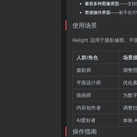
兼容多种图像类型
——支持
简便操作界面
——新手也可
使用场景
Relight 适用于摄影修图
人群/角色
场景
摄影师
调整
平面设计师
优化
插画师
为数
内容创作者
调整
AI爱好者
体验 
操作指南