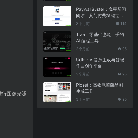
PaywallBuster：免费新闻
阅读工具与付费墙绕过助
手
3个月前
114
Trae：零基础也能上手的
AI 编程工具
3个月前
95
Udio：AI音乐生成与智能
作曲创作平台
3个月前
95
Picset：高效电商商品图
生成工具
进行图像光照
3个月前
95