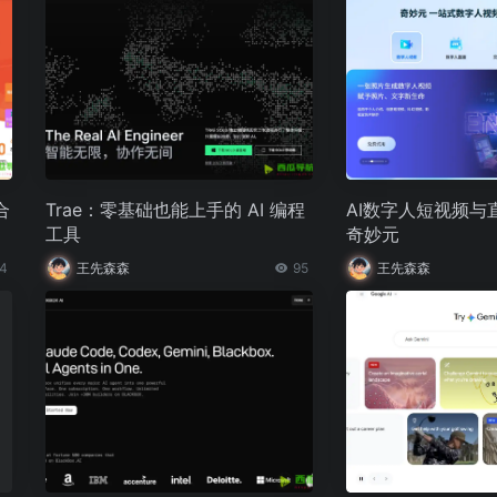
合
Trae：零基础也能上手的 AI 编程
AI数字人短视频与
工具
奇妙元
4
王先森森
95
王先森森