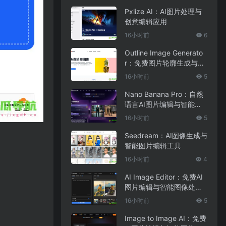
Pxlize AI：AI图片处理与
创意编辑应用
16小时前
6
Outline Image Generato
r：免费图片轮廓生成与在
线图像编辑工具
16小时前
5
Nano Banana Pro：自然
语言AI图片编辑与智能图
像处理工具
16小时前
5
Seedream：AI图像生成与
智能图片编辑工具
16小时前
4
AI Image Editor：免费AI
图片编辑与智能图像处理
工具
16小时前
5
Image to Image AI：免费