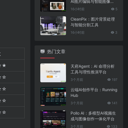
AI图片编辑与智能图像处
理工具
16小时前
5
CleanPix：图片背景处理
与智能分割工具
16小时前
3
热门文章
数
★★
天府Agent：AI 命理分析
工具与理性推演平台
★☆
3个月前
197
★☆
云端AI创作平台：Running
Hub
★☆
3个月前
141
★☆
Pollo AI：多模型AI视频生
成与图像创作一体化平台
3个月前
133