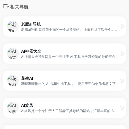
相关导航
老鹰ai导航
老鹰ai导航 是目前全面的一个ai导航站。 上面列举了数千个ai的实用工具， 收录和推荐国内外热门、创意、有趣、前沿的AI工具和网站,，提供了一个快速访问任意人工智能网站的门户和入口，是目前不得多得的ai导航网站。
AI神器大全
AI神器大全导航网是一个专注于 AI 工具与学习资源的导航平台，收录国内外 5000+ 优质 AI 工具，并按用途分类展示。平台覆盖 AI 对话聊天、绘画设计、视频制作、写作办公、编程开发等多种工具类型，同时提供 AI 资讯、教程与技巧内容，帮助用户在使用工具的过程中获得学习支持。
花生AI
哔哩哔哩推出的 AI 视频生成工具，主要用于帮助创作者将文字或音频快速转换为视频内容。平台通过智能素材匹配与模板化视频制作，使用户能够在较短时间内生成完整的视频作品。
AI旋风
AI旋风是一个专注于人工智能工具导航的网站，汇聚丰富的 AI 软件资源与最新 AI 资讯内容。用户可以在平台上快速搜索、浏览并对比不同 AI 工具，了解工具特点与使用方向，从而更高效地选择适合自己的 AI 解决方案。