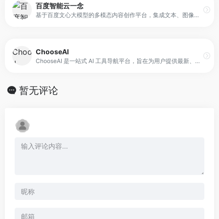
百度智能云一念
基于百度文心大模型的多模态内容创作平台，集成文本、图像和视频等多种内容创作工具，旨在帮助企业更便捷高效地获取内容创作灵感和营销物料。
ChooseAI
ChooseAI 是一站式 AI 工具导航平台，旨在为用户提供最新、最全的 AI 工具资讯与资源入口。平台通过精选收录与分类整理，覆盖国内外千余款 AI 应用，帮助用户在写作、绘画、办公、聊天、视频、开发、变现等领域快速找到合适工具。
暂无评论