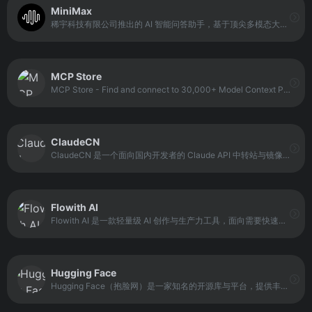
MiniMax
稀宇科技有限公司推出的 AI 智能问答助手，基于顶尖多模态大语言模型打造的智能AI伙伴，支持MCP多智能体协作，让AI团队为你高效解决复杂问题。10倍速获取信息，10倍速解决问题，无论你是学生、职场人士、自由工作者还是创作者，Agent都能随叫随到，一触即用。
MCP Store
MCP Store - Find and connect to 30,000+ Model Context Protocol servers. Easily add AI servers to Claude, Cursor and other LLM clients with just two clicks.
ClaudeCN
ClaudeCN 是一个面向国内开发者的 Claude API 中转站与镜像加速平台，提供高性能、大模型加速服务。平台支持 Claude、GPT、Gemini 等 AI 模型的 API 调用，智能优化网络路径和请求调度，实现快速响应。
Flowith AI
Flowith AI 是一款轻量级 AI 创作与生产力工具，面向需要快速生成内容、提升工作效率的用户。它提供多种 AI 辅助功能，帮助用户在写作、整理、规划等任务中更快完成输出，并将想法转化为可用成果。
Hugging Face
Hugging Face（抱脸网）是一家知名的开源库与平台，提供丰富的Transformer模型库与易用的API接口。它面向开发者与研究人员，提供预训练模型、工具与资源，支持模型调用、微调与部署等工作流程。平台强调开源与社区协作，让用户可以在同一生态中发现模型、共享成果、并快速构建AI应用。