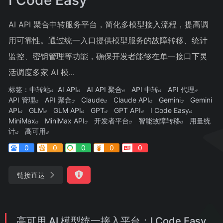
AI API 聚合中转服务平台，简化多模型接入流程，提高调
用可靠性。通过统一入口提供模型服务的故障转移、统计
监控、密钥管理等功能，确保开发者能够在单一接口下灵
活调度多家 AI 模...
标签：
中转站
AI API
AI API 聚合
API 中转
API 代理
API 管理
API 聚合
Claude
Claude API
Gemini
Gemini
API
GLM
GLM API
GPT
GPT API
I Code Easy
MiniMax
MiniMax API
开发者平台
智能故障转移
用量统
计
高可用
0
0
0
0
0
链接直达
高可用 AI 模型统一接入平台：I Code Easy