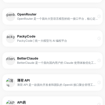
OpenRouter
OpenRouter 是一个面向大型语言模型的统一接口平台，核心定位是“多模型聚合与路由”。它并不自己训练模型，而是将来自不同厂商和社区的语言模型，通过一致的 API 规范对外提供服务。用户只需要获取一个 API Key，就可以调用多种模型完成对话生成、文本理解、内容创作等任务。
PackyCode
PackyCode | 统一大模型与 AI 编程平台
BetterClaude
BetterClaude 是一个面向国内用户的 Claude 使用体验优化工具，旨在提供更稳定、更顺畅的访问通道。它在国内已有的公益站点基础上，针对网络环境与线路限制等问题进行优化，以减少访问中断、提升加载速度与使用稳定性。
薄荷 API
薄荷 API 是一款面向开发者和团队的 OpenAI 接口聚合管理工具，主要用于统一管理 OpenAI 及其他渠道（如 Azure）的 API 接入与密钥。它支持将多个 API 渠道集中管理，并可用于二次分发与权限控制，帮助团队更方便地进行接口调用、额度管理与安全控制。
API易