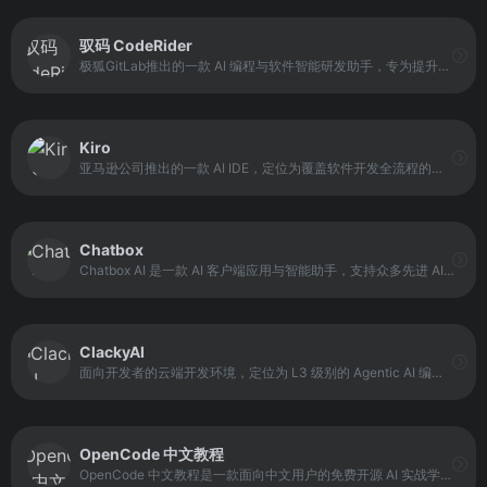
驭码 CodeRider
极狐GitLab推出的一款 AI 编程与软件智能研发助手，专为提升程序员编码效率和研发效能设计。它支持端侧 PC 原生部署和私有化服务器部署，使开发者能够在离线环境下使用，同时保证企业核心数据安全。
Kiro
亚马逊公司推出的一款 AI IDE，定位为覆盖软件开发全流程的智能开发环境。它通过引入 Specs（规格说明）和 Hooks（自动化触发器）两种核心模式，将需求分析、设计规划与代码实现紧密连接。
Chatbox
Chatbox AI 是一款 AI 客户端应用与智能助手，支持众多先进 AI 模型与 API，并覆盖 Windows、MacOS、Android、iOS、Linux 以及网页版。它的定位是为用户提供一个跨平台、可统一调用多模型的智能入口，适合需要多终端使用 AI 的个人用户与团队。
ClackyAI
面向开发者的云端开发环境，定位为 L3 级别的 Agentic AI 编程助手。它强调以工程化思维贯穿整个开发流程，通过结构化任务拆解、多线程协作和自动化修复能力，辅助开发者完成从规划、编码到迭代的全过程。
OpenCode 中文教程
OpenCode 中文教程是一款面向中文用户的免费开源 AI 实战学习平台，核心定位是帮助用户理解并高效使用 AI 编程助手完成真实工作任务。它以 OpenCode 项目为基础，结合系统化教程、实战案例和源码解读，覆盖从基础对话、代码理解到复杂项目协作的完整流程。