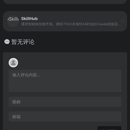
SkillHub
通用智能体技能市场。拥有7000余项经AI评估的Claude技能及智能体技能，兼容Claude Code、Codex CLI、Gemini CLI与OpenCode。可在Playground中即刻试用技能，一键安装至所有智能体。采用以质量为核心的精选机制，并通过大模型进行五维度评估。
暂无评论