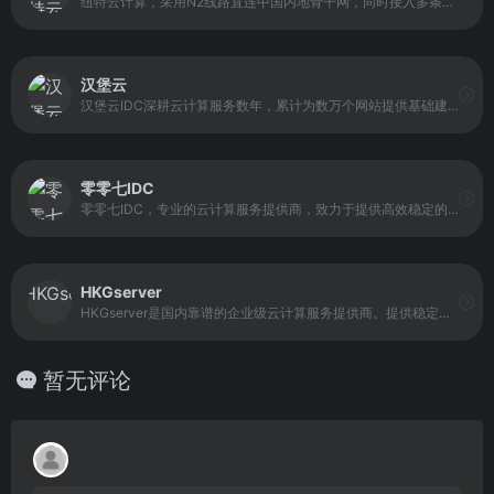
纽特云计算，采用N2线路直连中国内地骨干网，同时接入多条国际优质线路，采用全速BGP网络。为企业提供安全可靠的数据存储、高速传输和灵活扩展的解决方案
汉堡云
汉堡云IDC深耕云计算服务数年，累计为数万个网站提供基础建站服务，涵盖云服务器、虚拟主机、CDN等全方位云服务。支持包年包月付款，弹性升降级，按量付费，让用户轻松享受云服务。
零零七IDC
零零七IDC，专业的云计算服务提供商，致力于提供高效稳定的服务器租用与托管服务。我们的数据中心和云服务能满足您的各种业务需求，为您的企业提供最优质的云解决方案。
HKGserver
HKGserver是国内靠谱的企业级云计算服务提供商。提供稳定、安全、高速以及极具性价比的云服务器、云存储等优质产品提供给用户。
暂无评论