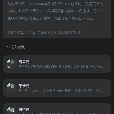
航实际控制，在2026年4月6日 下午1:11收录时，该网页上的
内容，都属于合规合法，后期网页的内容如出现违规，可以直
接联系网站管理员进行删除，总裁导航不承担任何责任。
总裁导航致力于优质、实用的网络站点资源收集与分享！
相关导航
阿里云
阿里云是阿里巴巴集团旗下的云计算及人工智能科技公司之一，定位于为企业和开发者提供全栈云服务与智能化技术能力。依托自研的飞天云计算操作系统与全球化基础设施，阿里云向用户提供从弹性计算、数据库、网络与存储，到 AI 大模型、大数据分析等完整能力体系，支持不同行业构建稳定、可扩展的云上架构。
莱卡云
莱卡云（lcayun）是一家国内企业级云计算服务提供商，定位于为企业与开发者提供稳定、可扩展的云基础设施与配套服务。平台围绕云服务器、云主机、高防服务器等核心产品，同时提供域名注册、SSL 证书、高防 CDN、DNS 等服务，并在国内及香港、韩国、美国、日本、新加坡、欧洲等多个地区部署节点，满足多区域业务部署需求。
纽特云