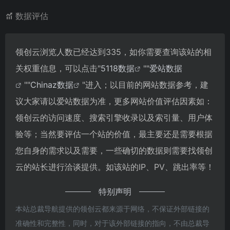
数据评估
领创云浏览人数已经达到335，如你需要查询该站的相
关权重信息，可以点击"
5118数据
""
爱站数据
""
Chinaz数据
"进入；以目前的网站数据参考，建
议大家请以爱站数据为准，更多网站价值评估因素如：
领创云的访问速度、搜索引擎收录以及索引量、用户体
验等；当然要评估一个站的价值，最主要还是需要根据
您自身的需求以及需要，一些确切的数据则需要找领创
云的站长进行洽谈提供。如该站的IP、PV、跳出率等！
特别声明
本站总裁导航提供的领创云都来源于网络，不保证外部链接的
准确性和完整性，同时，对于该外部链接的指向，不由总裁导