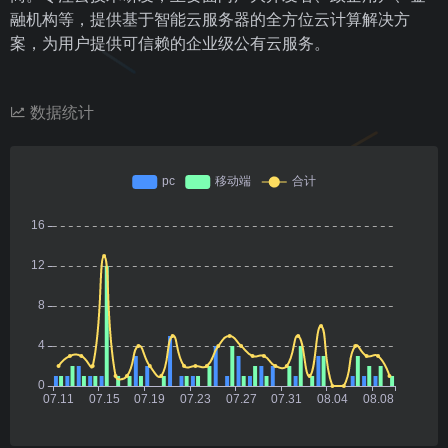
融机构等，提供基于智能云服务器的全方位云计算解决方
案，为用户提供可信赖的企业级公有云服务。
数据统计