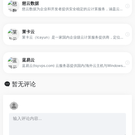
慈云数据
慈云数据为企业和开发者提供安全稳定的云计算服务，涵盖云服务器,云主机,CDN,云存储,云计算等全方位云服务和各行业解决方案。
莱卡云
莱卡云（lcayun）是一家国内企业级云计算服务提供商，定位于为企业与开发者提供稳定、可扩展的云基础设施与配套服务。平台围绕云服务器、云主机、高防服务器等核心产品，同时提供域名注册、SSL 证书、高防 CDN、DNS 等服务，并在国内及香港、韩国、美国、日本、新加坡、欧洲等多个地区部署节点，满足多区域业务部署需求。
蓝易云
蓝易云(tsyvps.com) 云服务器提供国内/海外云主机与Windows云服务器租用，覆盖云服务器是什么、有什么用、怎么使用的入门到实操；同步解读云服务器与物理服务器的区别与联系、虚拟化原理与性能取舍，并给出云服务器租用价格一年多少钱、哪家更便宜的选型思路，适配网站/小程序/数据库/业务部署等场景。
暂无评论