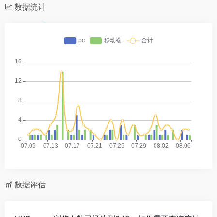
数据统计
数据评估