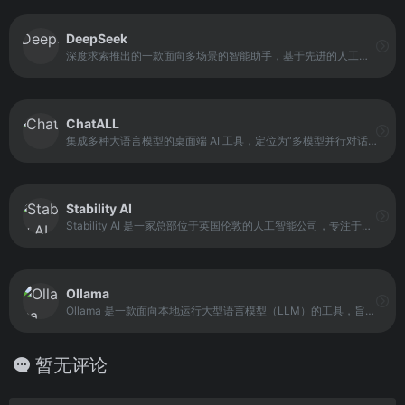
DeepSeek
深度求索推出的一款面向多场景的智能助手，基于先进的人工智能与自然语言处理技术开发。它支持文档上传、长文本对话以及多种任务处理，包括编程辅助、内容创作和信息整理。
ChatALL
集成多种大语言模型的桌面端 AI 工具，定位为“多模型并行对话与比较平台”。其核心功能是在同一输入提示下，同时向多个模型发起请求，并以分栏形式展示不同模型的回答。
Stability AI
Stability AI 是一家总部位于英国伦敦的人工智能公司，专注于领先的多模态生成式 AI 模型研发与开放生态建设。公司以其开源文本到图像模型 Stable Diffusion 问世而闻名，并进一步拓展到视频、音频和 3D 内容生成领域，致力于让生成式 AI 技术更普及、可自定义和可部署于多场景。
Ollama
Ollama 是一款面向本地运行大型语言模型（LLM）的工具，旨在让用户快速上手并运行模型。它提供模型管理、运行与调用的基础能力，帮助开发者在本地环境中部署和使用 LLM，而不必依赖复杂的配置流程或云端服务。
暂无评论