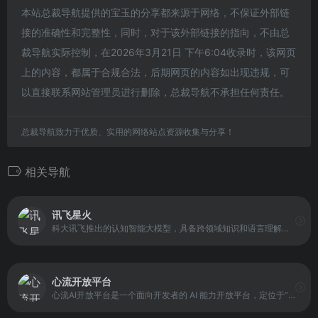
本站总裁导航提供的宝玉的分享都来源于网络，不保证外部链
接的准确性和完整性，同时，对于该外部链接的指向，不由总
裁导航实际控制，在2026年3月21日 下午6:04收录时，该网页
上的内容，都属于合规合法，后期网页的内容如出现违规，可
以直接联系网站管理员进行删除，总裁导航不承担任何责任。
总裁导航致力于优质、实用的网络站点资源收集与分享！
相关导航
讯飞星火
科大讯飞推出的认知智能大模型，具备跨领域知识和语言理解能力。平台支持自然语言交互，能够执行任务、回答问题、进行逻辑推理、数学题解答，以及代码理解与编写等操作。
心流开放平台
心流AI开放平台是一个面向开发者的 AI 能力开放平台，定位于“完全免费”的模型与智能体基础设施。平台整合了多种主流大语言模型，对开发者开放统一入口，并通过 OpenAI 兼容的 API 形式，降低现有工具和应用的迁移成本。