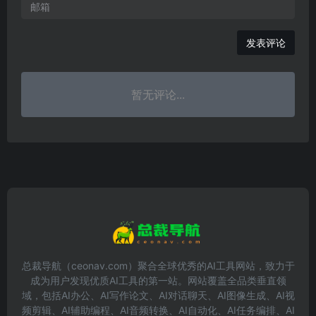
发表评论
暂无评论...
总裁导航（ceonav.com）聚合全球优秀的AI工具网站，致力于
成为用户发现优质AI工具的第一站。网站覆盖全品类垂直领
域，包括AI办公、AI写作论文、AI对话聊天、AI图像生成、AI视
频剪辑、AI辅助编程、AI音频转换、AI自动化、AI任务编排、AI