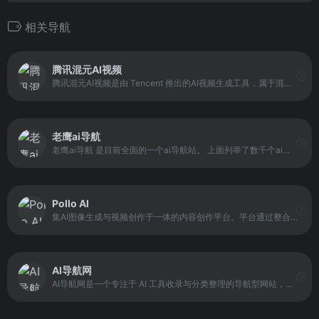
相关导航
腾讯混元AI视频
腾讯混元AI视频是由 Tencent 推出的AI视频生成工具，属于混元大模型生态的一部分。该工具主要用于通过文本描述或图片素材生成视频内容，并支持人物动作、镜头变化以及背景音效等元素的自动生成。
老鹰ai导航
老鹰ai导航 是目前全面的一个ai导航站。 上面列举了数千个ai的实用工具， 收录和推荐国内外热门、创意、有趣、前沿的AI工具和网站,，提供了一个快速访问任意人工智能网站的门户和入口，是目前不得多得的ai导航网站。
Pollo AI
集AI图像生成与视频创作于一体的内容创作平台。平台通过整合多种AI模型，例如Pollo系列模型与视频生成模型，使用户能够通过文本、图片或已有视频生成新的视觉内容。
AI导航网
AI导航网是一个专注于 AI 工具收录与分类整理的导航型网站，其核心定位是为用户提供清晰、可查、可用的 AI 工具入口。平台目前已收录 1000+ 国内外 AI 工具，涵盖创作类、生产力类、开发类及基础设施类等多个方向，适合不同阶段和需求的用户使用。