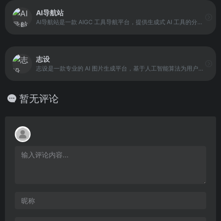
AI导航站
AI导航站是一款 AIGC 工具导航平台，提供生成式 AI 工具的分类与聚合入口，覆盖 AI 写作、AI 绘画、AI 设计、AI 办公、AI 客服、AI 营销、AI 语音生成、AI 视频生成等多个领域。平台的目标是帮助用户快速找到所需工具，提高工作效率。
志设
志设是一款专业的 AI 图片生成平台，基于人工智能算法为用户提供多场景设计解决方案。平台支持通过提示词生成图片、插画与设计稿，并结合模型与风格工具进行进一步优化。
暂无评论