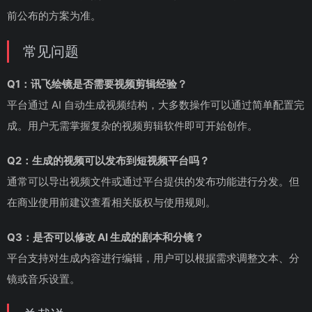
前公布的方案为准。
常见问题
Q1：讯飞绘镜是否需要视频剪辑经验？
平台通过 AI 自动生成视频结构，大多数操作可以通过简单配置完
成。用户无需掌握复杂的视频剪辑软件即可开始创作。
Q2：生成的视频可以发布到短视频平台吗？
通常可以导出视频文件或通过平台提供的发布功能进行分发。但
在商业使用前建议查看相关版权与使用规则。
Q3：是否可以修改 AI 生成的剧本和分镜？
平台支持对生成内容进行编辑，用户可以根据需求调整文本、分
镜或音乐设置。