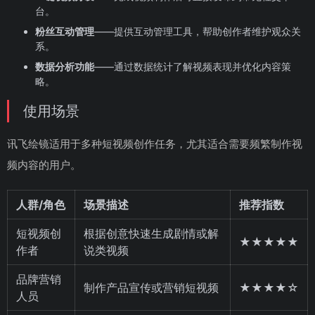
台。
粉丝互动管理
——提供互动管理工具，帮助创作者维护观众关
系。
数据分析功能
——通过数据统计了解视频表现并优化内容策
略。
使用场景
讯飞绘镜适用于多种短视频创作任务，尤其适合需要频繁制作视
频内容的用户。
人群/角色
场景描述
推荐指数
短视频创
根据创意快速生成剧情或解
★★★★★
作者
说类视频
品牌营销
制作产品宣传或营销短视频
★★★★☆
人员