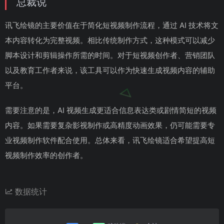
总裁说
讯飞绘镜的主要价值在于简化短视频制作流程，通过 AI 技术将文
本内容转化为完整视频。相比传统制作方式，这种模式可以减少
脚本设计和剪辑操作所需的时间。对于短视频创作者、营销团队
以及教育工作者来说，该工具可以作为快速生成视频内容的辅助
平台。
需要注意的是，AI 视频生成更适合信息表达类或剧情简短的视频
内容。如果需要复杂影视制作或高精度动画效果，仍可能需要专
业视频制作软件配合使用。总体来看，讯飞绘镜适合希望提高短
视频制作效率的创作者。
数据统计