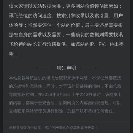
议大家请以爱站数据为准，更多网站价值评估因素如：
讯飞绘镜的访问速度、搜索引擎收录以及索引量、用户
体验等；当然要评估一个站的价值，最主要还是需要根
据您自身的需求以及需要，一些确切的数据则需要找讯
飞绘镜的站长进行洽谈提供。如该站的IP、PV、跳出率
等！
特别声明
本站总裁导航提供的讯飞绘镜都来源于网络，不保证外部链接
的准确性和完整性，同时，对于该外部链接的指向，不由总裁
导航实际控制，在2026年3月8日 上午2:43收录时，该网页上
的内容，都属于合规合法，后期网页的内容如出现违规，可以
直接联系网站管理员进行删除，总裁导航不承担任何责任。
总裁导航致力于优质、实用的网络站点资源收集与分享！