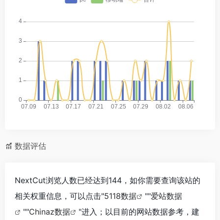
数据评估
NextCut浏览人数已经达到144，如你需要查询该站的
相关权重信息，可以点击"
5118数据
""
爱站数据
""
Chinaz数据
"进入；以目前的网站数据参考，建