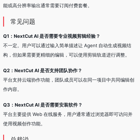
能或高分辨率输出通常需要订阅付费套餐。
常见问题
Q1：NextCut AI 是否需要专业视频剪辑经验？
不一定。用户可以通过输入简单描述让 Agent 自动生成视频结
构，但如果需要更精细的编辑，可以使用剪辑轨道进行调整。
Q2：NextCut AI 是否支持团队协作？
平台支持云端协作功能，团队成员可以在同一项目中共同编辑创
作内容。
Q3：NextCut AI 是否需要安装软件？
平台主要提供 Web 在线服务，用户通常通过浏览器即可访问并
使用视频创作功能。
总裁说