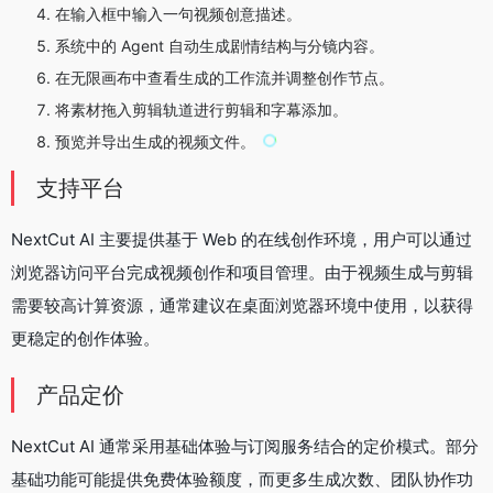
在输入框中输入一句视频创意描述。
系统中的 Agent 自动生成剧情结构与分镜内容。
在无限画布中查看生成的工作流并调整创作节点。
将素材拖入剪辑轨道进行剪辑和字幕添加。
预览并导出生成的视频文件。
支持平台
NextCut AI 主要提供基于 Web 的在线创作环境，用户可以通过
浏览器访问平台完成视频创作和项目管理。由于视频生成与剪辑
需要较高计算资源，通常建议在桌面浏览器环境中使用，以获得
更稳定的创作体验。
产品定价
NextCut AI 通常采用基础体验与订阅服务结合的定价模式。部分
基础功能可能提供免费体验额度，而更多生成次数、团队协作功