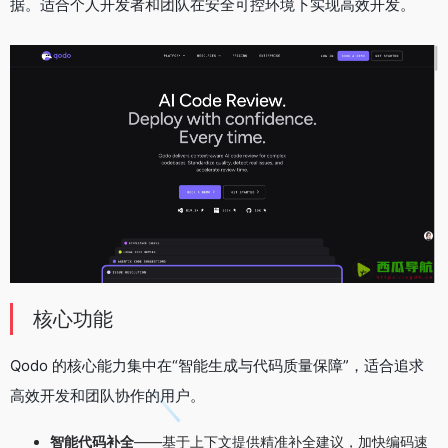
据。适合个人开发者和团队在安全可控环境下实现高效开发。
核心功能
Qodo 的核心能力集中在“智能生成与代码质量保障”，适合追求
高效开发和团队协作的用户。
智能代码补全
——基于上下文提供精准补全建议，加快编码速