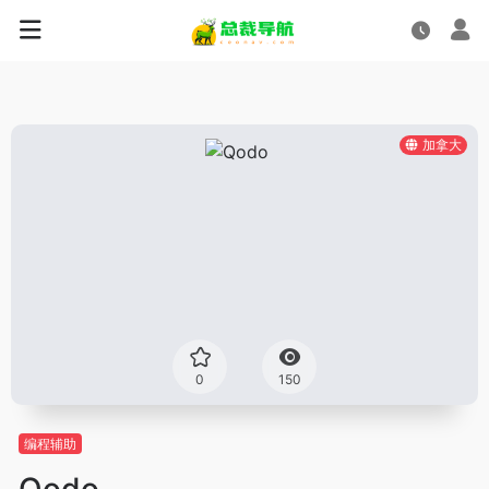
加拿大
0
150
编程辅助
Qodo