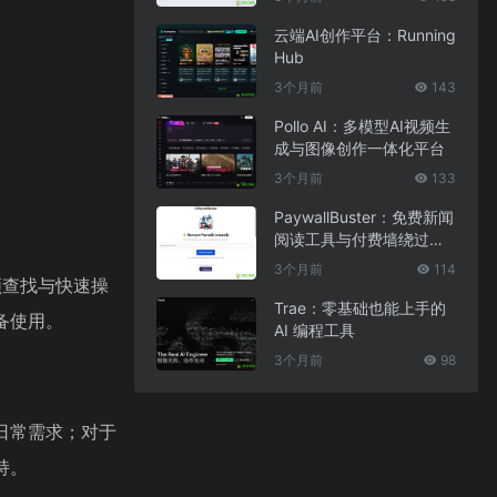
云端AI创作平台：Running
Hub
3个月前
143
Pollo AI：多模型AI视频生
成与图像创作一体化平台
3个月前
133
PaywallBuster：免费新闻
阅读工具与付费墙绕过助
手
3个月前
114
频查找与快速操
Trae：零基础也能上手的
备使用。
AI 编程工具
3个月前
98
数日常需求；对于
持。