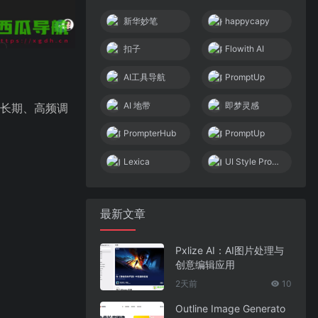
新华妙笔
happycapy
扣子
Flowith AI
AI工具导航
PromptUp
AI 地带
即梦灵感
要长期、高频调
PrompterHub
PromptUp
Lexica
UI Style Prompt
最新文章
Pxlize AI：AI图片处理与
创意编辑应用
2天前
10
Outline Image Generato