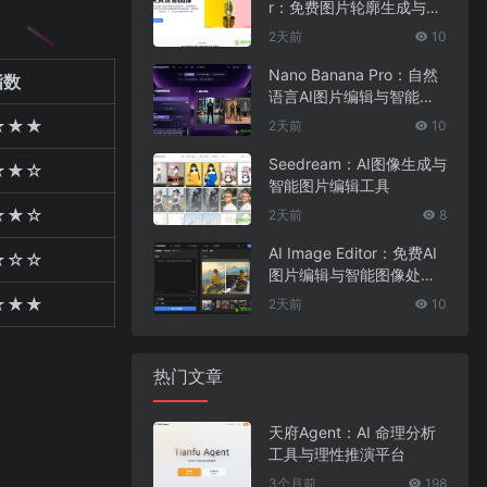
r：免费图片轮廓生成与在
线图像编辑工具
2天前
10
Nano Banana Pro：自然
指数
语言AI图片编辑与智能图
像处理工具
★★★
2天前
10
Seedream：AI图像生成与
★★☆
智能图片编辑工具
★★☆
2天前
8
AI Image Editor：免费AI
★☆☆
图片编辑与智能图像处理
工具
★★★
2天前
10
热门文章
天府Agent：AI 命理分析
工具与理性推演平台
3个月前
198