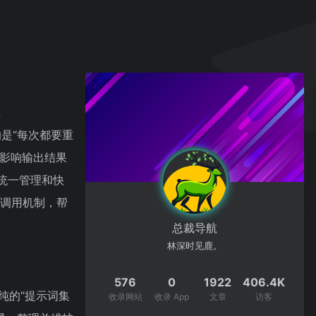
是“每次都要重
接影响输出结果
以统一管理和快
键调用机制，帮
总裁导航
林深时见鹿。
576
0
1922
406.4K
单纯的“提示词集
收录网站
收录 App
文章
访客