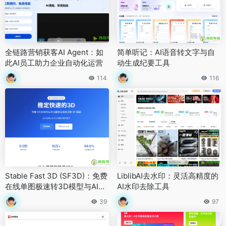
全链路营销获客AI Agent：如
简单听记：AI语音转文字与自
此AI员工助力企业自动化运营
动生成纪要工具
114
116
Stable Fast 3D (SF3D)：免费
LiblibAI去水印：灵活高精度的
在线单图极速转3D模型与AI三
AI水印去除工具
维生成工具
39
97