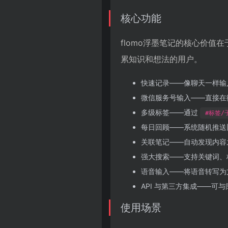
核心功能
flomo浮墨笔记的核心价
累知识和想法的用户。
快速记录——像聊天一样输
微信服务号输入——直接在
多级标签——通过
#标签/
每日回顾——系统随机推送
关联笔记——自动发现内容
强大搜索——支持关键词、
语音输入——将语音转写为
API 与第三方集成——可
使用场景