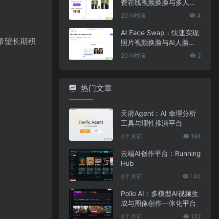
费在线视频换脸与多人脸
替换工具
20小时前
4
AI Face Swap：快速实现
希望长期积
照片视频换脸与AI人脸替
换工具
20小时前
2
热门文章
天府Agent：AI 命理分析
工具与理性推演平台
3个月前
194
云端AI创作平台：Running
Hub
3个月前
140
Pollo AI：多模型AI视频生
成与图像创作一体化平台
3个月前
132