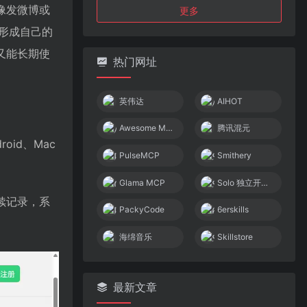
像发微博或
更多
形成自己的
又能长期使
热门网址
英伟达
AIHOT
Awesome MCP Servers
腾讯混元
oid、Mac
PulseMCP
Smithery
Glama MCP
Solo 独立开发者社区
续记录，系
PackyCode
6erskills
海绵音乐
Skillstore
最新文章