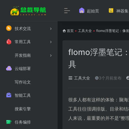
起始页
神器集
技术交流
首页
•
工具大全
•
flomo浮墨笔记：
常用工具
flomo浮墨笔
开发指南
具
云端部署
工具大全
3个月前发布
写作论文
智能工具
很多人都有这样的体验：脑海
工具往往强调排版、目录和结
搜索引擎
人来说，最重要的并不是“整
任务编排