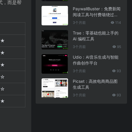
式，而是帮
PaywallBuster：免费新闻
阅读工具与付费墙绕过助
手
3个月前
114
Trae：零基础也能上手的
AI 编程工具
★
3个月前
95
★
Udio：AI音乐生成与智能
作曲创作平台
★
3个月前
93
☆
Picset：高效电商商品图
生成工具
☆
3个月前
93
★