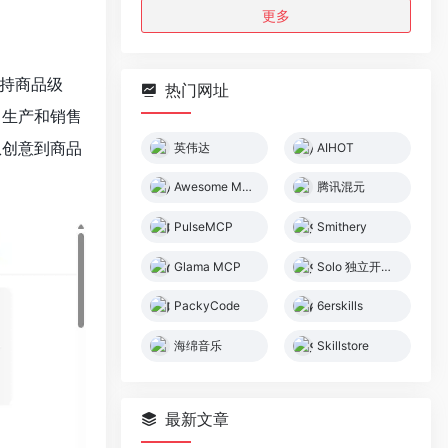
更多
支持商品级
热门网址
、生产和销售
从创意到商品
英伟达
AIHOT
Awesome MCP Servers
腾讯混元
PulseMCP
Smithery
Glama MCP
Solo 独立开发者社区
PackyCode
6erskills
海绵音乐
Skillstore
最新文章