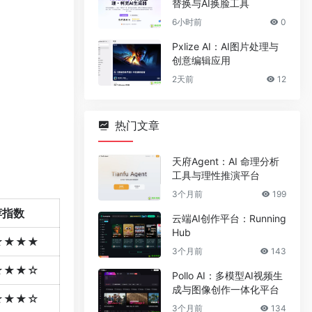
替换与AI换脸工具
6小时前
0
Pxlize AI：AI图片处理与
创意编辑应用
2天前
12
热门文章
天府Agent：AI 命理分析
工具与理性推演平台
3个月前
199
荐指数
云端AI创作平台：Running
Hub
★★★★
3个月前
143
★★★☆
Pollo AI：多模型AI视频生
成与图像创作一体化平台
★★★☆
3个月前
134