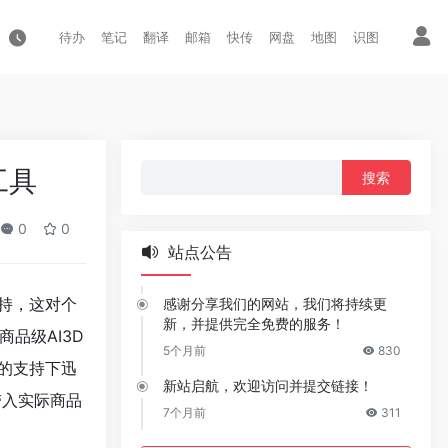
待办
笔记
翻译
邮箱
快传
网盘
地图
识图
搜
工具
索：
0
0
站点公告
持，这对个
感谢分享我们的网站，我们将持续更
新，并提供完全免费的服务！
品级AI3D
5个月前
830
的支持下迅
新站启航，欢迎访问并提交链接！
带入实际商品
7个月前
311