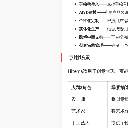
手绘稿导入
——支持手绘草
AI3D建模
——利用商品级3
个性化定制
——根据用户需
实体化生产
——结合成熟供
跨境电商支持
——平台提供
创意审核管理
——确保上传
使用场景
Hitems适用于创意实现、
人群/角色
场景描
设计师
将创意
艺术家
将艺术
手工艺人
提供个