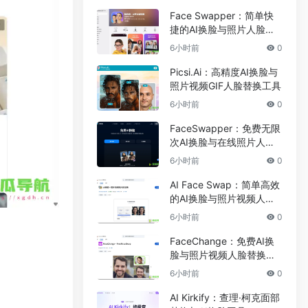
Face Swapper：简单快
捷的AI换脸与照片人脸编
辑应用
6小时前
0
Picsi.Ai：高精度AI换脸与
照片视频GIF人脸替换工具
6小时前
0
FaceSwapper：免费无限
次AI换脸与在线照片人脸
替换工具
6小时前
0
AI Face Swap：简单高效
的AI换脸与照片视频人脸
替换工具
6小时前
0
FaceChange：免费AI换
脸与照片视频人脸替换工
具
6小时前
0
AI Kirkify：查理·柯克面部