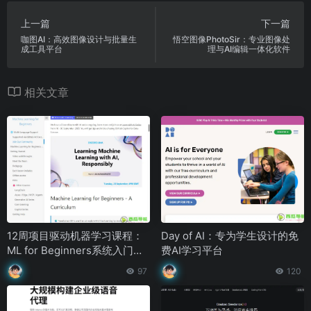
上一篇
下一篇
咖图AI：高效图像设计与批量生
悟空图像PhotoSir：专业图像处
成工具平台
理与AI编辑一体化软件
相关文章
12周项目驱动机器学习课程：
Day of AI：专为学生设计的免
ML for Beginners系统入门指
费AI学习平台
南
97
120