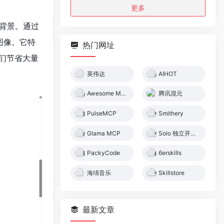
更多
图像背景。通过
图像。它特
热门网址
们节省大量
英伟达
AIHOT
Awesome MCP Servers
腾讯混元
PulseMCP
Smithery
Glama MCP
Solo 独立开发者社区
PackyCode
6erskills
海绵音乐
Skillstore
最新文章