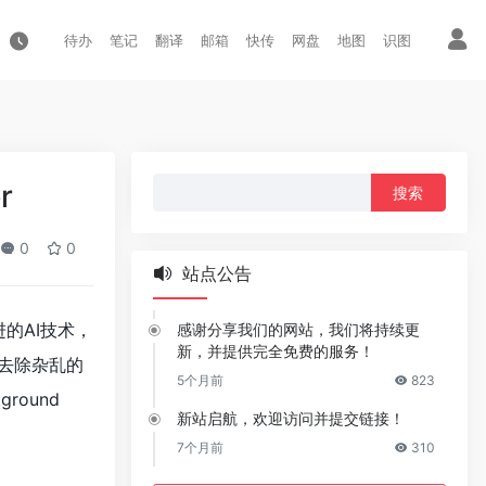
待办
笔记
翻译
邮箱
快传
网盘
地图
识图
搜
r
索：
0
0
站点公告
先进的AI技术，
感谢分享我们的网站，我们将持续更
新，并提供完全免费的服务！
去除杂乱的
5个月前
823
round
新站启航，欢迎访问并提交链接！
7个月前
310