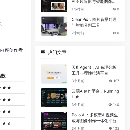
AI图片编辑与智能图像处
理工具
1小时前
0
CleanPix：图片背景处理
率。
与智能分割工具
2小时前
0
家、内容创作者
热门文章
天府Agent：AI 命理分析
工具与理性推演平台
指数
3个月前
197
★★★
云端AI创作平台：Running
Hub
★★★
3个月前
140
★★★
Pollo AI：多模型AI视频生
成与图像创作一体化平台
★★☆
3个月前
132