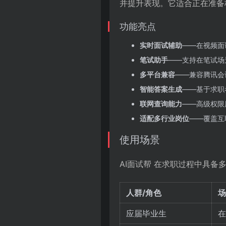
并提升表现。它适合正在准备
功能亮点
实时面试辅助
——在视频面
笔试助手
——支持在笔试场景
多平台兼容
——兼容腾讯会
智能答案生成
——基于求职
联网查询能力
——高级权限
适配多行业岗位
——覆盖互
使用场景
AI面试帮 在求职过程中具
人群/角色
场
应届毕业生
在