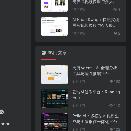
费在线视频换脸与多人脸
替换工具
19小时前
4
AI Face Swap：快速实现
照片视频换脸与AI人脸替
换工具
19小时前
2
热门文章
天府Agent：AI 命理分析
工具与理性推演平台
3个月前
193
云端AI创作平台：Running
：
Hub
3个月前
140
数
Pollo AI：多模型AI视频生
成与图像创作一体化平台
★★★
3个月前
132