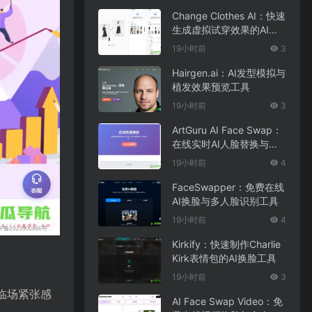
Change Clothes AI：快速
生成虚拟试穿效果的AI换
装工具
19小时前
3
Hairgen.ai：AI发型模拟与
植发效果预览工具
19小时前
3
ArtGuru AI Face Swap：
在线实时AI人脸替换与照
片编辑工具
19小时前
4
FaceSwapper：免费在线
AI换脸与多人脸识别工具
19小时前
4
Kirkify：快速制作Charlie
Kirk表情包的AI换脸工具
19小时前
3
临场紧张感
AI Face Swap Video：免