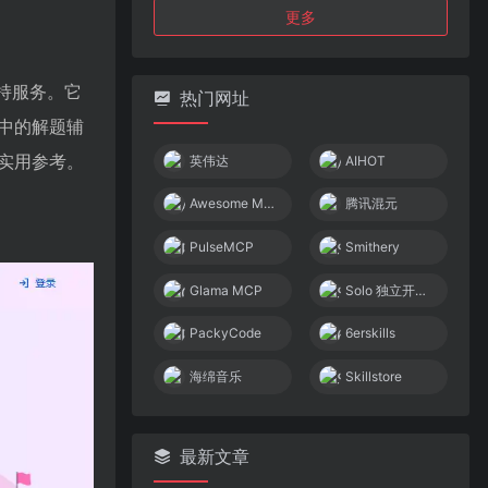
更多
持服务。它
热门网址
中的解题辅
实用参考。
英伟达
AIHOT
Awesome MCP Servers
腾讯混元
PulseMCP
Smithery
Glama MCP
Solo 独立开发者社区
PackyCode
6erskills
海绵音乐
Skillstore
最新文章