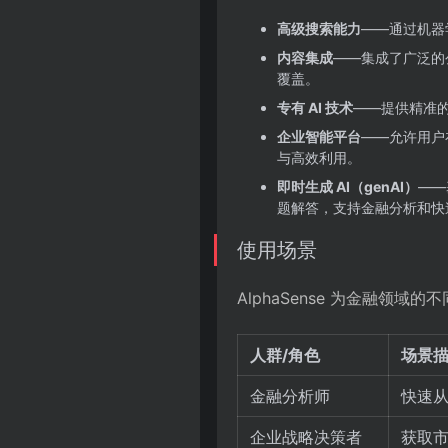
高级搜索能力
——通过机器
内容集成
——集成了广泛的
覆盖。
专有 AI 技术
——提供精准
企业智能平台
——允许用户
与高效利用。
即时生成 AI（genAI）
——基
题解答，支持金融分析和快
使用场景
AlphaSense 为金融
人群/角色
场景
金融分析师
快速
企业战略决策者
获取