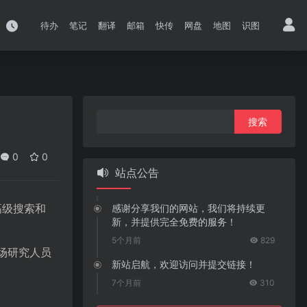
待办
笔记
翻译
邮箱
快传
网盘
地图
识图
搜
索：
0
0
站点公告
高级搜索和
感谢分享我们的网站，我们将持续更
新，并提供完全免费的服务！
l
5个月前
829
市场研究人员
新站启航，欢迎访问并提交链接！
7个月前
310