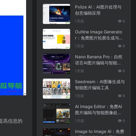
Pxlize AI：AI图片处理与
创意编辑应用
1天前
8
Outline Image Generato
r：免费图片轮廓生成与在
线图像编辑工具
1天前
9
Nano Banana Pro：自然
语言AI图片编辑与智能图
像处理工具
1天前
8
Seedream：AI图像生成与
智能图片编辑工具
1天前
8
AI Image Editor：免费AI
图片编辑与智能图像处理
工具
并提高信息的
1天前
9
Image to Image AI：免费