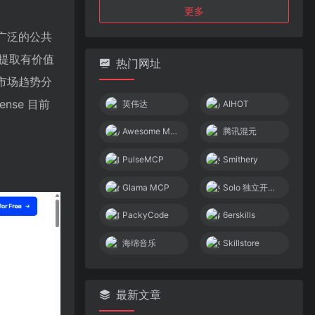
更多
了广泛的公共
提取有价值
热门网址
和市场趋势分
nse 目前
英伟达
AIHOT
Awesome MCP Servers
腾讯混元
PulseMCP
Smithery
Glama MCP
Solo 独立开发者社区
PackyCode
6erskills
海绵音乐
Skillstore
最新文章