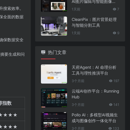
AI图片编辑与智能图像处
理工具
升搜索效率。
1天前
7
保全面的数据
CleanPix：图片背景处理
与智能分割工具
1天前
9
确保数据安全
热门文章
准确的摘要生成和问
天府Agent：AI 命理分析
工具与理性推演平台
3个月前
197
云端AI创作平台：Running
Hub
荐指数
3个月前
141
★★★★
Pollo AI：多模型AI视频生
成与图像创作一体化平台
★★★★
3个月前
133