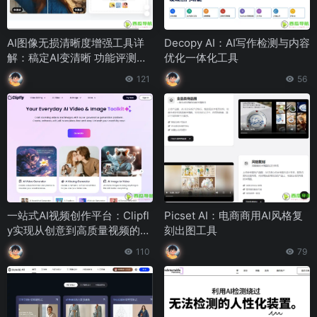
AI图像无损清晰度增强工具详
Decopy AI：AI写作检测与内容
解：稿定AI变清晰 功能评测与
优化一体化工具
使用指南
121
56
一站式AI视频创作平台：Clipfl
Picset AI：电商商用AI风格复
y实现从创意到高质量视频的全
刻出图工具
流程制作
110
79