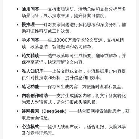
通用问答
——支持市场调研、活动总结和文档分析等多
场景问答，展示搜索来源，提升答案可信度。
慢推理
——针对复杂问题进行多轮思考和深度分析，辅
助辩证性科研或工作决策。
学术问答
——集成3000万篇学术论文资源，支持AI精
读、段落总结、智能翻译和名词解释。
论文精读
——选中段落即可生成摘要、翻译或解释，并
保存至笔记，快速理解论文内容。
私人知识库
——上传文献或文档，心流根据用户内容提
供针对性搜索和分析，提升信息利用效率。
笔记功能
——保存AI生成内容，方便随时查看和复盘。
内容创作辅助
——支持生成播客内容，将文字答案转化
为双人对话模式，适合汇报或头脑风暴。
连网搜索（DeepSeek）
——结合联网搜索辅助思考，获
取更全面信息。
心流模式
——提供无线画布设计，适合汇报、头脑风暴
及创意整理场景。