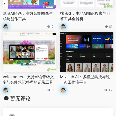
笔魂AI绘画：高效智能图像生
找我呀：本地AI知识搜索与问
成与创作工具
答工具全解析
91
81
Voicenotes：支持AI语音转文
MixHub AI：多模型集成与统
字与智能笔记整理的记录工具
一AI工作流平台
61
42
暂无评论