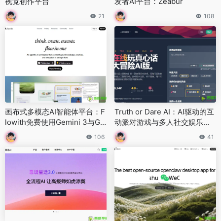
视觉创作平台
发者AI平台：Zeabur
21
108
画布式多模态AI智能体平台：F
Truth or Dare AI：AI驱动的互
lowith免费使用Gemini 3与GP
动派对游戏与多人社交娱乐平
T-5
台
106
41