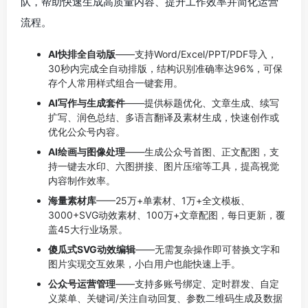
队，帮助快速生成高质量内容、提升工作效率并简化运营
流程。
AI快排全自动版
——支持Word/Excel/PPT/PDF导入，
30秒内完成全自动排版，结构识别准确率达96%，可保
存个人常用样式组合一键套用。
AI写作与生成套件
——提供标题优化、文章生成、续写
扩写、润色总结、多语言翻译及素材生成，快速创作或
优化公众号内容。
AI绘画与图像处理
——生成公众号首图、正文配图，支
持一键去水印、六图拼接、图片压缩等工具，提高视觉
内容制作效率。
海量素材库
——25万+单素材、1万+全文模板、
3000+SVG动效素材、100万+文章配图，每日更新，覆
盖45大行业场景。
傻瓜式SVG动效编辑
——无需复杂操作即可替换文字和
图片实现交互效果，小白用户也能快速上手。
公众号运营管理
——支持多账号绑定、定时群发、自定
义菜单、关键词/关注自动回复、参数二维码生成及数据