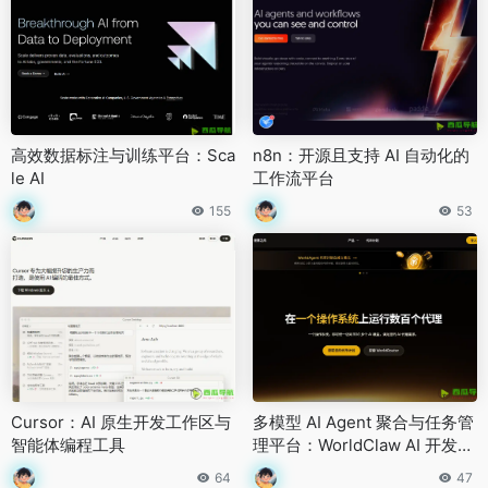
高效数据标注与训练平台：Sca
n8n：开源且支持 AI 自动化的
le AI
工作流平台
155
53
Cursor：AI 原生开发工作区与
多模型 AI Agent 聚合与任务管
智能体编程工具
理平台：WorldClaw AI 开发与
生活助手
64
47