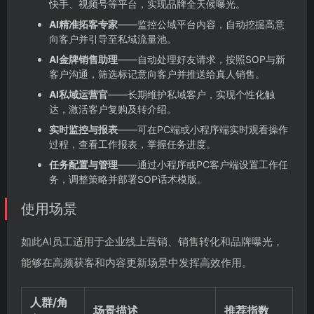
快手、视频号等平台，实现品牌全天候曝光。
AI精准拓客专家
——监控公域平台内容，自动挖掘高意
向客户并引导至私域流量池。
AI金牌销售助理
——自动处理好友请求，按照SOP与新
客户沟通，筛选标记意向客户并推送给真人销售。
AI私域运营官
——长期维护私域客户，实现个性化触
达，激活客户复购及转介绍。
实时监控与报表
——可在PC端或小程序端实时观看操作
过程，查看工作报表，掌握任务进度。
任务配置与管理
——通过小程序或PC客户端设置工作任
务，调整策略并部署SOP话术模版。
使用场景
如此AI员工适用于企业线上营销、销售转化和品牌曝光，
能够在高频获客和内容更新场景中发挥高效作用。
人群/角
场景描述
推荐指数