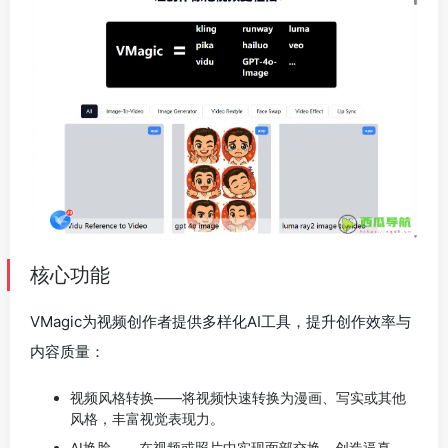
核心功能
VMagic为视频创作者提供多样化AI工具，提升创作效率与
内容质量：
视频风格转换——将视频快速转换为漫画、写实或其他
风格，丰富视觉表现力。
AI换脸——在视频或照片中实现面部交换，创造逼真、