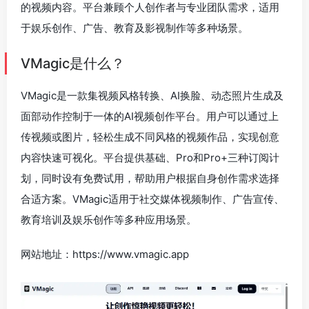
的视频内容。平台兼顾个人创作者与专业团队需求，适用
于娱乐创作、广告、教育及影视制作等多种场景。
VMagic是什么？
VMagic是一款集视频风格转换、AI换脸、动态照片生成及
面部动作控制于一体的AI视频创作平台。用户可以通过上
传视频或图片，轻松生成不同风格的视频作品，实现创意
内容快速可视化。平台提供基础、Pro和Pro+三种订阅计
划，同时设有免费试用，帮助用户根据自身创作需求选择
合适方案。VMagic适用于社交媒体视频制作、广告宣传、
教育培训及娱乐创作等多种应用场景。
网站地址：https://www.vmagic.app