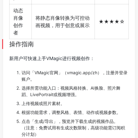
动态
肖像
将静态肖像转换为可控动
★★★★☆
创作
画视频，用于创意或展示
者
操作指南
新用户可快速上手VMagic进行视频创作：
访问「VMagic官网」（vmagic.app/zh），注册并登录
账户。
选择所需功能入口：视频风格转换、AI换脸、照片舞
蹈、LivePortrait或视频增强。
上传视频或照片素材。
根据功能需求，调整风格、表情、动作或视频参数。
点击「生成/导出」，预览并下载生成的视频作品。
（注意：免费试用有生成次数限制，高级功能需订阅积
分计划）