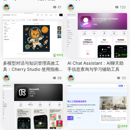
开发平台
61
120
多模型对话与知识管理高效工
Al Chat Assistant：AI聊天助
具：Cherry Studio 使用指南
手信息查询与学习辅助工具
与评测
68
35