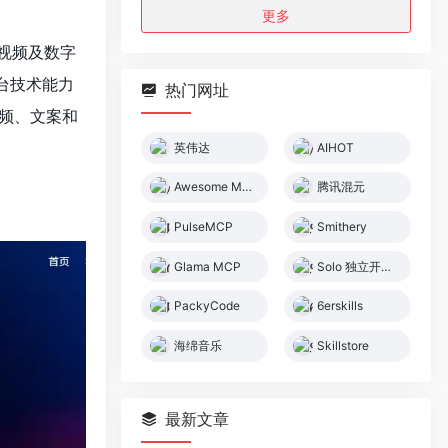
更多
视频及数字
平台技术能力
热门网址
视频、文案和
英伟达
AIHOT
Awesome MCP Servers
腾讯混元
PulseMCP
Smithery
Glama MCP
Solo 独立开发者社区
PackyCode
6erskills
海绵音乐
Skillstore
最新文章