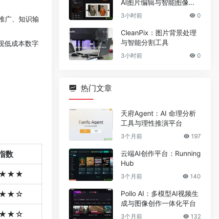
AI图片编辑与智能图像处
理工具
3小时前
0
推广、知识输
CleanPix：图片背景处理
与智能分割工具
现低成本数字
3小时前
0
热门文章
天府Agent：AI 命理分析
工具与理性推演平台
3个月前
197
云端AI创作平台：Running
指数
Hub
★★★
3个月前
140
Pollo AI：多模型AI视频生
★★☆
成与图像创作一体化平台
★★☆
3个月前
132