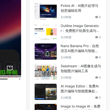
Pxlize AI：AI图片处理与
创意编辑应用
3小时前
0
Outline Image Generato
r：免费图片轮廓生成与在
线图像编辑工具
3小时前
0
Nano Banana Pro：自然
语言AI图片编辑与智能图
像处理工具
3小时前
0
Seedream：AI图像生成与
智能图片编辑工具
3小时前
0
AI Image Editor：免费AI
图片编辑与智能图像处理
工具
3小时前
0
Image to Image AI：免费