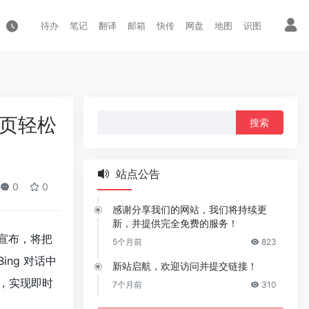
待办
笔记
翻译
邮箱
快传
网盘
地图
识图
搜
网页轻松
索：
站点公告
0
0
感谢分享我们的网站，我们将持续更
新，并提供完全免费的服务！
日宣布，将把
5个月前
823
ng 对话中
新站启航，欢迎访问并提交链接！
，实现即时
7个月前
310