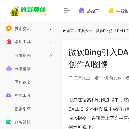
起始页
神器集
技术交流
首页
•
工具大全
•
微软Bing引入DAL
常用工具
微软Bing引入
开发指南
创作AI图像
云端部署
工具大全
7个月前发布
写作论文
智能工具
用户在搜索和创作过程中，常面
DALL·E 文本到图像生成能
搜索引擎
输入指令，在聊天上下文中直
任务编排
创意可视化。