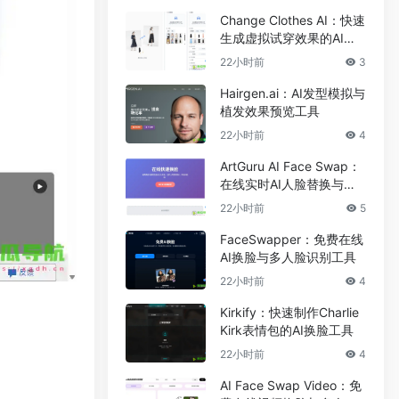
Change Clothes AI：快速
生成虚拟试穿效果的AI换
装工具
22小时前
3
Hairgen.ai：AI发型模拟与
植发效果预览工具
22小时前
4
ArtGuru AI Face Swap：
在线实时AI人脸替换与照
片编辑工具
22小时前
5
FaceSwapper：免费在线
AI换脸与多人脸识别工具
22小时前
4
Kirkify：快速制作Charlie
Kirk表情包的AI换脸工具
22小时前
4
AI Face Swap Video：免