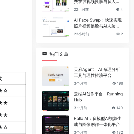
费在线视频换脸与多人脸
替换工具
22小时前
4
AI Face Swap：快速实现
照片视频换脸与AI人脸替
换工具
23小时前
2
热门文章
天府Agent：AI 命理分析
工具与理性推演平台
数
3个月前
196
★☆
云端AI创作平台：Running
Hub
★★
3个月前
140
★★
Pollo AI：多模型AI视频生
成与图像创作一体化平台
★☆
3个月前
132